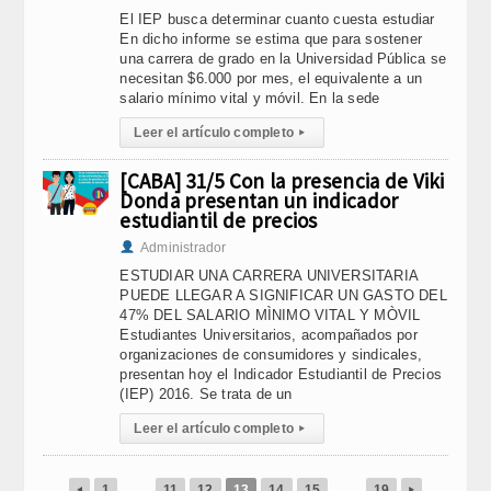
El IEP busca determinar cuanto cuesta estudiar
En dicho informe se estima que para sostener
una carrera de grado en la Universidad Pública se
necesitan $6.000 por mes, el equivalente a un
salario mínimo vital y móvil. En la sede
Leer el artículo completo
▸
[CABA] 31/5 Con la presencia de Viki
Donda presentan un indicador
estudiantil de precios
Administrador
ESTUDIAR UNA CARRERA UNIVERSITARIA
PUEDE LLEGAR A SIGNIFICAR UN GASTO DEL
47% DEL SALARIO MÌNIMO VITAL Y MÒVIL
Estudiantes Universitarios, acompañados por
organizaciones de consumidores y sindicales,
presentan hoy el Indicador Estudiantil de Precios
(IEP) 2016. Se trata de un
Leer el artículo completo
▸
1
…
11
12
13
14
15
…
19
◂
▸