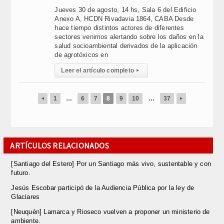
Jueves 30 de agosto, 14 hs, Sala 6 del Edificio
Anexo A, HCDN Rivadavia 1864, CABA Desde
hace tiempo distintos actores de diferentes
sectores venimos alertando sobre los daños en la
salud socioambiental derivados de la aplicación
de agrotóxicos en
Leer el artículo completo
▸
1
…
6
7
8
9
10
…
37
◂
▸
ARTÍCULOS RELACIONADOS
[Santiago del Estero] Por un Santiago más vivo, sustentable y con
futuro.
Jesús Escobar participó de la Audiencia Pública por la ley de
Glaciares
[Neuquén] Lamarca y Rioseco vuelven a proponer un ministerio de
ambiente.