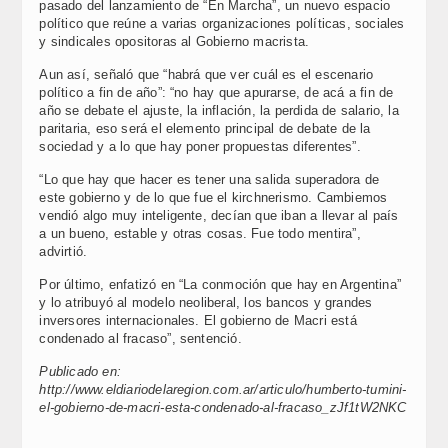
pasado del lanzamiento de “En Marcha”, un nuevo espacio
político que reúne a varias organizaciones políticas, sociales
y sindicales opositoras al Gobierno macrista.
Aun así, señaló que “habrá que ver cuál es el escenario
político a fin de año”: “no hay que apurarse, de acá a fin de
año se debate el ajuste, la inflación, la perdida de salario, la
paritaria, eso será el elemento principal de debate de la
sociedad y a lo que hay poner propuestas diferentes”.
“Lo que hay que hacer es tener una salida superadora de
este gobierno y de lo que fue el kirchnerismo. Cambiemos
vendió algo muy inteligente, decían que iban a llevar al país
a un bueno, estable y otras cosas. Fue todo mentira”,
advirtió.
Por último, enfatizó en “La conmoción que hay en Argentina”
y lo atribuyó al modelo neoliberal, los bancos y grandes
inversores internacionales. El gobierno de Macri está
condenado al fracaso”, sentenció.
Publicado en:
http://www.eldiariodelaregion.com.ar/articulo/humberto-tumini-
el-gobierno-de-macri-esta-condenado-al-fracaso_zJf1tW2NKC