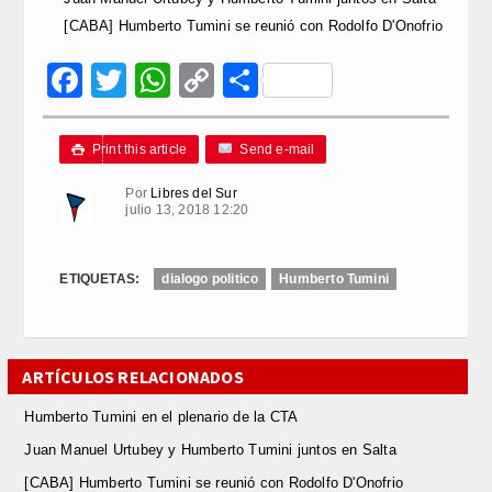
[CABA] Humberto Tumini se reunió con Rodolfo D'Onofrio
Facebook
Twitter
WhatsApp
Copy
Compartir
Link
Print this article
Send e-mail

Por
Libres del Sur
julio 13, 2018 12:20
ETIQUETAS:
dialogo politico
Humberto Tumini
ARTÍCULOS RELACIONADOS
Humberto Tumini en el plenario de la CTA
Juan Manuel Urtubey y Humberto Tumini juntos en Salta
[CABA] Humberto Tumini se reunió con Rodolfo D'Onofrio