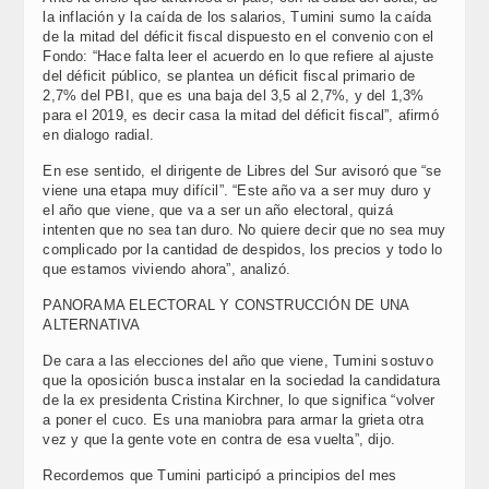
la inflación y la caída de los salarios, Tumini sumo la caída
de la mitad del déficit fiscal dispuesto en el convenio con el
Fondo: “Hace falta leer el acuerdo en lo que refiere al ajuste
del déficit público, se plantea un déficit fiscal primario de
2,7% del PBI, que es una baja del 3,5 al 2,7%, y del 1,3%
para el 2019, es decir casa la mitad del déficit fiscal”, afirmó
en dialogo radial.
En ese sentido, el dirigente de Libres del Sur avisoró que “se
viene una etapa muy difícil”. “Este año va a ser muy duro y
el año que viene, que va a ser un año electoral, quizá
intenten que no sea tan duro. No quiere decir que no sea muy
complicado por la cantidad de despidos, los precios y todo lo
que estamos viviendo ahora”, analizó.
PANORAMA ELECTORAL Y CONSTRUCCIÓN DE UNA
ALTERNATIVA
De cara a las elecciones del año que viene, Tumini sostuvo
que la oposición busca instalar en la sociedad la candidatura
de la ex presidenta Cristina Kirchner, lo que significa “volver
a poner el cuco. Es una maniobra para armar la grieta otra
vez y que la gente vote en contra de esa vuelta”, dijo.
Recordemos que Tumini participó a principios del mes