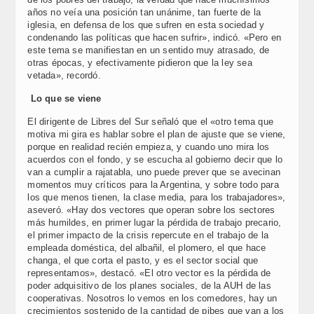
años no veía una posición tan unánime, tan fuerte de la
iglesia, en defensa de los que sufren en esta sociedad y
condenando las políticas que hacen sufrir», indicó. «Pero en
este tema se manifiestan en un sentido muy atrasado, de
otras épocas, y efectivamente pidieron que la ley sea
vetada», recordó.
Lo que se viene
El dirigente de Libres del Sur señaló que el «otro tema que
motiva mi gira es hablar sobre el plan de ajuste que se viene,
porque en realidad recién empieza, y cuando uno mira los
acuerdos con el fondo, y se escucha al gobierno decir que lo
van a cumplir a rajatabla, uno puede prever que se avecinan
momentos muy críticos para la Argentina, y sobre todo para
los que menos tienen, la clase media, para los trabajadores»,
aseveró. «Hay dos vectores que operan sobre los sectores
más humildes, en primer lugar la pérdida de trabajo precario,
el primer impacto de la crisis repercute en el trabajo de la
empleada doméstica, del albañil, el plomero, el que hace
changa, el que corta el pasto, y es el sector social que
representamos», destacó. «El otro vector es la pérdida de
poder adquisitivo de los planes sociales, de la AUH de las
cooperativas. Nosotros lo vemos en los comedores, hay un
crecimientos sostenido de la cantidad de pibes que van a los