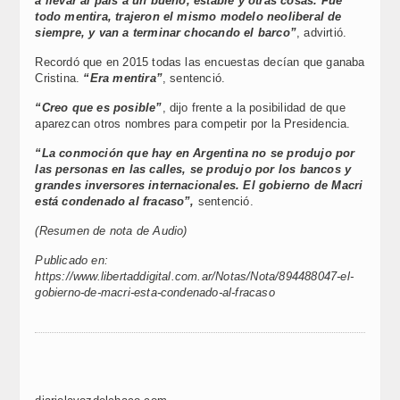
a llevar al país a un bueno, estable y otras cosas. Fue
todo mentira, trajeron el mismo modelo neoliberal de
siempre, y van a terminar chocando el barco”
, advirtió.
Recordó que en 2015 todas las encuestas decían que ganaba
Cristina.
“Era mentira”
, sentenció.
“Creo que es posible”
, dijo frente a la posibilidad de que
aparezcan otros nombres para competir por la Presidencia.
“La conmoción que hay en Argentina no se produjo por
las personas en las calles, se produjo por los bancos y
grandes inversores internacionales. El gobierno de Macri
está condenado al fracaso”,
sentenció.
(Resumen de nota de Audio)
Publicado en:
https://www.libertaddigital.com.ar/Notas/Nota/894488047-el-
gobierno-de-macri-esta-condenado-al-fracaso