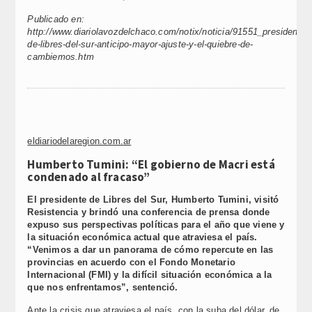
Publicado en:
http://www.diariolavozdelchaco.com/notix/noticia/91551_presidente-
de-libres-del-sur-anticipo-mayor-ajuste-y-el-quiebre-de-
cambiemos.htm
eldiariodelaregion.com.ar
Humberto Tumini: “El gobierno de Macri está
condenado al fracaso”
El presidente de Libres del Sur, Humberto Tumini, visitó
Resistencia y brindó una conferencia de prensa donde
expuso sus perspectivas políticas para el año que viene y
la situación económica actual que atraviesa el país.
“Venimos a dar un panorama de cómo repercute en las
provincias en acuerdo con el Fondo Monetario
Internacional (FMI) y la difícil situación económica a la
que nos enfrentamos”, sentenció.
Ante la crisis que atraviesa el país, con la suba del dólar, de