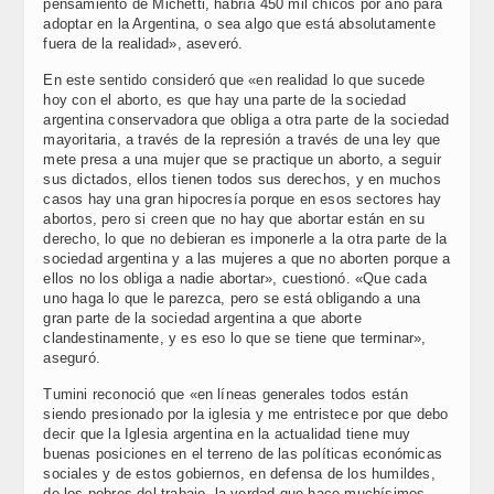
pensamiento de Michetti, habría 450 mil chicos por año para
adoptar en la Argentina, o sea algo que está absolutamente
fuera de la realidad», aseveró.
En este sentido consideró que «en realidad lo que sucede
hoy con el aborto, es que hay una parte de la sociedad
argentina conservadora que obliga a otra parte de la sociedad
mayoritaria, a través de la represión a través de una ley que
mete presa a una mujer que se practique un aborto, a seguir
sus dictados, ellos tienen todos sus derechos, y en muchos
casos hay una gran hipocresía porque en esos sectores hay
abortos, pero si creen que no hay que abortar están en su
derecho, lo que no debieran es imponerle a la otra parte de la
sociedad argentina y a las mujeres a que no aborten porque a
ellos no los obliga a nadie abortar», cuestionó. «Que cada
uno haga lo que le parezca, pero se está obligando a una
gran parte de la sociedad argentina a que aborte
clandestinamente, y es eso lo que se tiene que terminar»,
aseguró.
Tumini reconoció que «en líneas generales todos están
siendo presionado por la iglesia y me entristece por que debo
decir que la Iglesia argentina en la actualidad tiene muy
buenas posiciones en el terreno de las políticas económicas
sociales y de estos gobiernos, en defensa de los humildes,
de los pobres del trabajo, la verdad que hace muchísimos