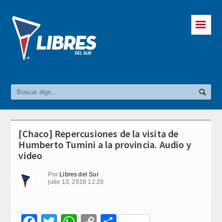
☰
[Chaco] Repercusiones de la visita de
Humberto Tumini a la provincia. Audio y
video
Por
Libres del Sur
julio 13, 2018 12:20
Facebook
Twitter
WhatsApp
Copy
Compartir