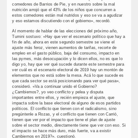
comedores de Barrios de Pie, y en nuestro sobre la mal
nutrición arrojó que el 43% de los niños que concurren a
estos comedores están mal nutridos y eso se va a agudizar
y eso estamos discutiendo con el gobierno», recordó.
Al momento de hablar de las elecciones del próximo año,
Tumini sostuvo: «Hay que ver el escenario político que hay a
fin de año, ahora en este segundo semestre se viene el
ajuste más feroz, vienen aumentos de tarifas, recorte de
empleo en el gasto público, baja del consumo, impacto en
las pymes, más desocupación y lo dicen ellos, no es que lo
digo yo, hay que ver qué sucede durante este semestre para
ver cuál es el escenario electoral de 2019 hay un montón de
elementos que no está sobre la mesa. Acá lo que sucede es
que cada sector se está posicionando para ver qué pasa»,
consideró. «Va a continuar unido el Gobierno?
¿Cambiemos?, yo veo conflicto y pelea y disputa
importantes entre ellos, y recién empieza el ajuste, que
impacta sobre la base electoral de alguno de esos partidos
políticos. El conflicto que tienen con el radicalismo, sino
pregúntenle a Rozas, y el conflicto que tienen con Carrió,
tienen que ver por el impacto que tiene el plan de ajuste
sobre el sector medio, directamente tiene que ver con eso. Si
el impacto se hace más duro, más fuerte, va a existir
Cambiemos en 2019?», cuestionó.