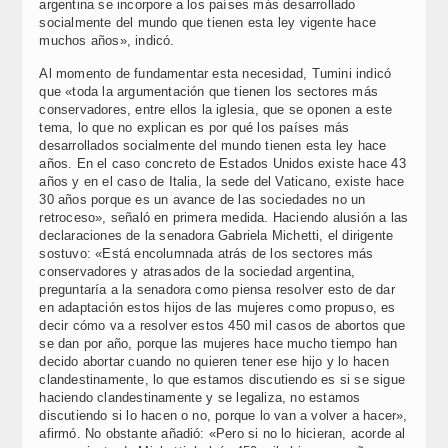
argentina se incorpore a los países más desarrollado
socialmente del mundo que tienen esta ley vigente hace
muchos años», indicó.
Al momento de fundamentar esta necesidad, Tumini indicó
que «toda la argumentación que tienen los sectores más
conservadores, entre ellos la iglesia, que se oponen a este
tema, lo que no explican es por qué los países más
desarrollados socialmente del mundo tienen esta ley hace
años. En el caso concreto de Estados Unidos existe hace 43
años y en el caso de Italia, la sede del Vaticano, existe hace
30 años porque es un avance de las sociedades no un
retroceso», señaló en primera medida. Haciendo alusión a las
declaraciones de la senadora Gabriela Michetti, el dirigente
sostuvo: «Está encolumnada atrás de los sectores más
conservadores y atrasados de la sociedad argentina,
preguntaría a la senadora como piensa resolver esto de dar
en adaptación estos hijos de las mujeres como propuso, es
decir cómo va a resolver estos 450 mil casos de abortos que
se dan por año, porque las mujeres hace mucho tiempo han
decido abortar cuando no quieren tener ese hijo y lo hacen
clandestinamente, lo que estamos discutiendo es si se sigue
haciendo clandestinamente y se legaliza, no estamos
discutiendo si lo hacen o no, porque lo van a volver a hacer»,
afirmó. No obstante añadió: «Pero si no lo hicieran, acorde al