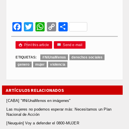
Facebook
Twitter
WhatsApp
Copy
Compartir
Link
Print this article
Send e-mail

ETIQUETAS:
#NiUnaMenos
derechos sociales
genero
mujer
violencia
ARTÍCULOS RELACIONADOS
[CABA] "#NiUnaMenos en imágenes"
Las mujeres no podemos esperar más: Necesitamos un Plan
Nacional de Acción
[Neuquén] Voy a defender el 0800-MUJER