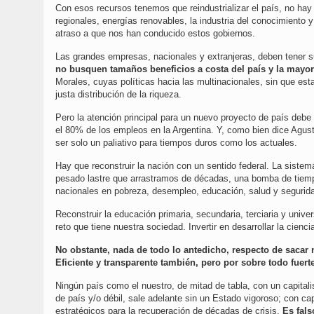
Con esos recursos tenemos que reindustrializar el país, no hay
regionales, energías renovables, la industria del conocimiento
atraso a que nos han conducido estos gobiernos.
Las grandes empresas, nacionales y extranjeras, deben tener s
no busquen tamaños beneficios a costa del país y la mayo
Morales, cuyas políticas hacia las multinacionales, sin que es
justa distribución de la riqueza.
Pero la atención principal para un nuevo proyecto de país deb
el 80% de los empleos en la Argentina. Y, como bien dice Agustí
ser solo un paliativo para tiempos duros como los actuales.
Hay que reconstruir la nación con un sentido federal. La sistem
pesado lastre que arrastramos de décadas, una bomba de tiempo
nacionales en pobreza, desempleo, educación, salud y seguridad
Reconstruir la educación primaria, secundaria, terciaria y univers
reto que tiene nuestra sociedad. Invertir en desarrollar la cienc
No obstante, nada de todo lo antedicho, respecto de sacar n
Eficiente y transparente también, pero por sobre todo fuerte
Ningún país como el nuestro, de mitad de tabla, con un capita
de país y/o débil, sale adelante sin un Estado vigoroso; con ca
estratégicos para la recuperación de décadas de crisis.
Es fal