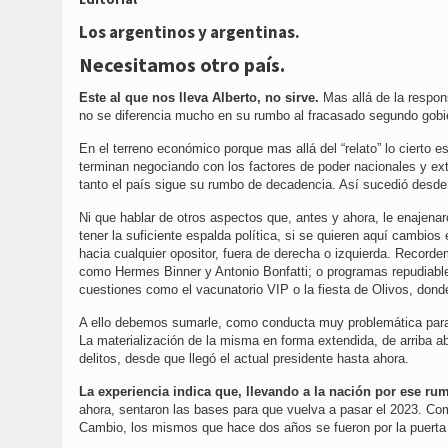
Los argentinos y argentinas.
Necesitamos otro país.
Este al que nos lleva Alberto, no sirve.
Mas allá de la respons
no se diferencia mucho en su rumbo al fracasado segundo gobie
En el terreno económico porque mas allá del “relato” lo cierto 
terminan negociando con los factores de poder nacionales y extr
tanto el país sigue su rumbo de decadencia. Así sucedió desde 
Ni que hablar de otros aspectos que, antes y ahora, le enajena
tener la suficiente espalda política, si se quieren aquí cambio
hacia cualquier opositor, fuera de derecha o izquierda. Recor
como Hermes Binner y Antonio Bonfatti; o programas repudiable
cuestiones como el vacunatorio VIP o la fiesta de Olivos, dond
A ello debemos sumarle, como conducta muy problemática para 
La materialización de la misma en forma extendida, de arriba 
delitos, desde que llegó el actual presidente hasta ahora.
La experiencia indica que, llevando a la nación por ese ru
ahora, sentaron las bases para que vuelva a pasar el 2023. Com
Cambio, los mismos que hace dos años se fueron por la puerta 