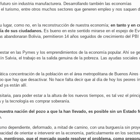
 futuro sin industria manufacturera. Desarrollando también las economías
 y el turismo, entre otros muchos sectores que generen empleo y nos saquen d
u lugar, como no, en la reconstrucción de nuestra economía;
en tanto y en 
ría de sus ciudadanos.
Es bueno en este sentido mirarse en el espejo de Ev
tas abandonaran Bolivia, permitieron 14 años seguidos de crecimiento del PBI
e estar en las Pymes y los emprendimientos de la economía popular. Ahí se g
n Salvia, el trabajo es la salida genuina de la pobreza. Las ayudas sociales
ática concentración de la población en el área metropolitana de Buenos Aires
 que hay que desactivar. No hace falta decir que al día de hoy los peores í
 ya están allí.
itaria, para poder estar a la altura de los nuevos tiempos, es tal vez el princi
ia y la tecnología es comprar soberanía.
uestra nación del pozo a que la han llevado, es posible sin un Estado f
.
lismo dependiente, deformado, a mitad de camino, con una burguesía sin proy
pacidad de orientar e intervenir en la economía, particularmente en los sector
so, mentiroso, que el mercado puede resolver el problema, como pregon