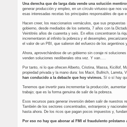
Una derecha que de larga data vende una solución mentiros
generar producción y empleo, en un círculo virtuoso que nos v
esas interesadas recetas los principales responsables de que
Hacen creer, los reaccionarios vernáculos, que sus propuestas 
gobierno, desde mediados de los setenta, 7 años con la Dictad
Veintitrés años de cuarenta y seis. En ellos concentraron la riq
incrementaron al infinito la pobreza y el desempleo, precarizaro
el valor de un PBI, que salieron del esfuerzo de los argentinos 
Ahora, aprovechándose de un gobierno sin coraje ni soluciones 
venden soluciones neoliberales otra vez. Y van…..
Por tanto, ni lo que ofrecen Alberto, Cristina, Massa, Kicillof
propiedad privada y la mano dura: los Macri, Bullrich, Larreta, 
han conducido a la debacle que hoy vivimos.
Sí o sí hay que
Tenemos que invertir para incrementar la producción, aumentar l
trabajo; que es la forma genuina de salir de la pobreza.
Esos recursos para generar inversión deben salir de nuestros rec
También de los sectores concentrados, extranjeros y nacionale
hasta ahora. De los ricos que pagan pocos impuestos y, fund
Por eso no hay que abonar al FMI el fraudulento préstamo a