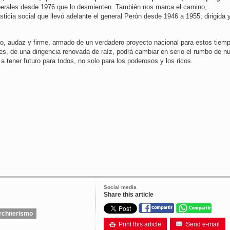
erales desde 1976 que lo desmienten. También nos marca el camino,
sticia social que llevó adelante el general Perón desde 1946 a 1955; dirigida 
io, audaz y firme, armado de un verdadero proyecto nacional para estos tiem
es, de una dirigencia renovada de raíz, podrá cambiar en serio el rumbo de n
 a tener futuro para todos, no solo para los poderosos y los ricos.
Social media
Share this article
irchnerismo
Print this article
Send e-mail
