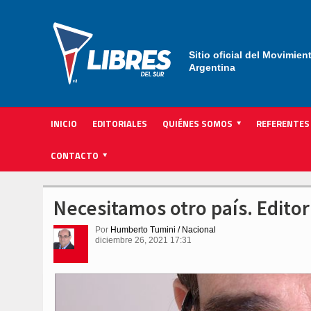
Sitio oficial del Movimien
Argentina
INICIO
EDITORIALES
QUIÉNES SOMOS
REFERENTES
ACTIVIDAD INSTITUCIONAL PARTIDARIA
CONTACTO
Necesitamos otro país. Edito
Por
Humberto Tumini / Nacional
diciembre 26, 2021 17:31