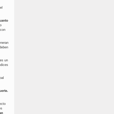
el
cuanto
o
 con
eneran
 deben
 es un
ndices
pal
uerte.
ecto
es
an