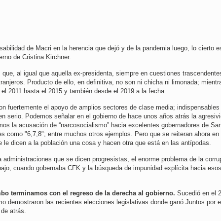
abilidad de Macri en la herencia que dejó y de la pandemia luego, lo cierto e
rno de Cristina Kirchner.
es que, al igual que aquella ex-presidenta, siempre en cuestiones trascendente
anjeros. Producto de ello, en definitiva, no son ni chicha ni limonada; mientr
el 2011 hasta el 2015 y también desde el 2019 a la fecha.
ron fuertemente el apoyo de amplios sectores de clase media; indispensables
s en serio. Podemos señalar en el gobierno de hace unos años atrás la agresiv
demos la acusación de “narcosocialismo” hacia excelentes gobernadores de Sa
s como "6,7,8"; entre muchos otros ejemplos. Pero que se reiteran ahora en
e le dicen a la población una cosa y hacen otra que está en las antípodas.
administraciones que se dicen progresistas, el enorme problema de la corru
abajo, cuando gobernaba CFK y la búsqueda de impunidad explícita hacia eso
mbo terminamos con el regreso de la derecha al gobierno.
Sucedió en el 2
o demostraron las recientes elecciones legislativas donde ganó Juntos por e
de atrás.