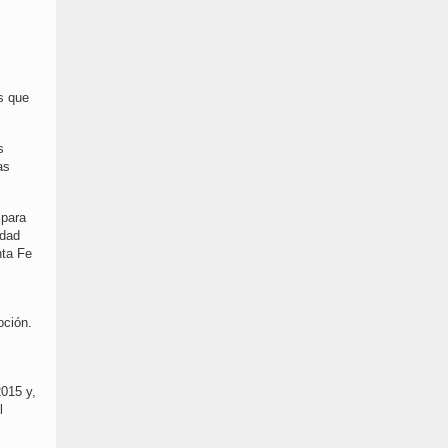
s que
s
as
 para
idad
nta Fe
pción.
s
015 y,
l