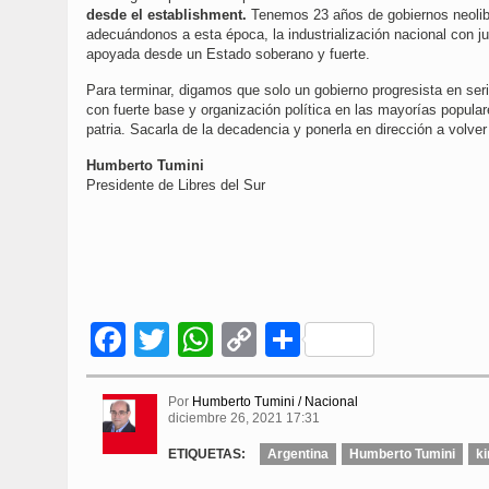
desde el establishment.
Tenemos 23 años de gobiernos neolib
adecuándonos a esta época, la industrialización nacional con ju
apoyada desde un Estado soberano y fuerte.
Para terminar, digamos que solo un gobierno progresista en ser
con fuerte base y organización política en las mayorías popular
patria. Sacarla de la decadencia y ponerla en dirección a volver
Humberto Tumini
Presidente de Libres del Sur
Facebook
Twitter
WhatsApp
Copy
Compartir
Link
Por
Humberto Tumini / Nacional
diciembre 26, 2021 17:31
ETIQUETAS:
Argentina
Humberto Tumini
k