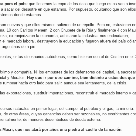
a para el país:
que llenemos la copa de los ricos que luego estos van a inver
a a sacar del desastre en que estamos. Por supuesto, ocultando que son ellos
 estemos donde estamos.
son nuevas y que ellos mismos salieron de un repollo. Pero no, estuvieron en
ura, 10 con Carlitos Menem, 2 con Chupete de la Rúa y finalmente 4 con Maur
ueza, extranjerizaron la economía, achicaron la industria, nos endeudaron,
n el mercado laboral, destruyeron la educación y fugaron afuera del país dóla
y argentinas de a pie.
reales, estos dinosaurios autóctonos, como hicieron con el de Cristina en el 
, Máximo y compañía. Ni los embustes de los defensores del capital, la sacrosa
Vidal y Morales.
Hay que ir por otro camino, bien distinto a estos dos que
 rumbear hacia otro lado para salir, aunque sea lentamente, de la crisis.
as exportaciones, sustituir importaciones, reconstruir el mercado interno y g
ursos naturales en primer lugar; del campo, el petróleo y el gas, la minería.
s, de otras áreas, cuyas ganancias deben ser razonables, no exorbitantes c
amentalmente, de menores desembolsos de deuda externa.
 Macri, que nos atará por años una piedra al cuello de la nación.