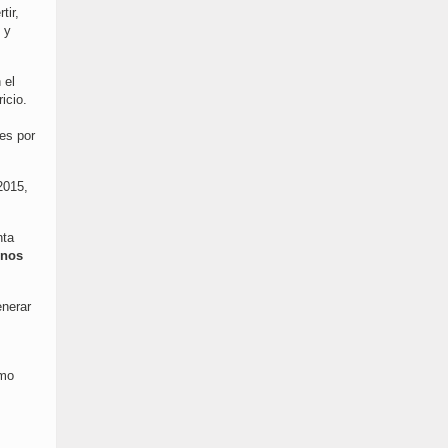
tir,
 y
 el
icio.
res por
2015,
nta
 nos
enerar
omo