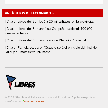
ARTÍCULOS RELACIONADOS
[Chaco] Libres del Sur llegó a 20 mil afiliados en la provincia.
[Chaco] Libres del Sur lanzó su Campaña Nacional: 100.000
nuevos afiliados
[Chaco] Libres del Sur convoca a un Plenario Provincial
[Chaco] Patricia Lezcano: “Octubre será el principio del final de
Milei y su motosierra inhumana”
© 2018 Sitio oficial del Movimiento Libres del Sur de la República Argentina
m
Diseñado por