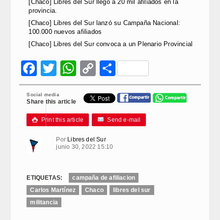
[Chaco] Libres del Sur llegó a 20 mil afiliados en la
provincia.
[Chaco] Libres del Sur lanzó su Campaña Nacional:
100.000 nuevos afiliados
[Chaco] Libres del Sur convoca a un Plenario Provincial
Facebook
Twitter
WhatsApp
Copy
Compartir
Link
Social media
Share this article
Print this article
Send e-mail

Por
Libres del Sur
junio 30, 2022 15:10
ETIQUETAS:
campaña de afiliacion
Carlos Martínez
Chaco
libres del sur
militancia