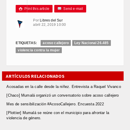
Print this article
Send e-mail

Por
Libres del Sur
abril 22, 2019 10:00
ETIQUETAS:
acoso callejero
Ley Nacional 26.485
violencia contra la mujer
ARTÍCULOS RELACIONADOS
Acosadas en la calle desde la niñez. Entrevista a Raquel Vivanco
[Chaco] Mumalá organizó un conversatorio sobre acoso callejero
Mes de sensibilización #AcosoCallejero. Encuesta 2022
[Plottier] Mumalá se reúne con el municipio para afrontar la
violencia de género.