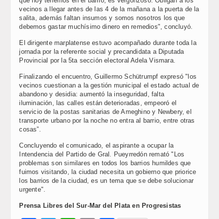
que hoy tenemos en el barrio, es vergonzoso. Obligan a los
vecinos a llegar antes de las 4 de la mañana a la puerta de la
salita, además faltan insumos y somos nosotros los que
debemos gastar muchísimo dinero en remedios", concluyó.
El dirigente marplatense estuvo acompañado durante toda la
jornada por la referente social y precandidata a Diputada
Provincial por la 5ta sección electoral Adela Vismara.
Finalizando el encuentro, Guillermo Schütrumpf expresó "los
vecinos cuestionan a la gestión municipal el estado actual de
abandono y desidia: aumentó la inseguridad, falta
iluminación, las calles están deterioradas, empeoró el
servicio de la postas sanitarias de Ameghino y Newbery, el
transporte urbano por la noche no entra al barrio, entre otras
cosas”.
Concluyendo el comunicado, el aspirante a ocupar la
Intendencia del Partido de Gral. Pueyrredón remató "Los
problemas son similares en todos los barrios humildes que
fuimos visitando, la ciudad necesita un gobierno que priorice
los barrios de la ciudad, es un tema que se debe solucionar
urgente".
Prensa Libres del Sur-Mar del Plata en Progresistas