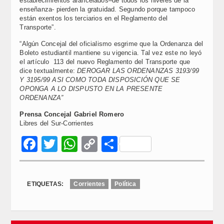
establecimientos arancelados–de todos los niveles de la
enseñanza- pierden la gratuidad. Segundo porque tampoco
están exentos los terciarios en el Reglamento del
Transporte”.
“Algún Concejal del oficialismo esgrime que la Ordenanza del
Boleto estudiantil mantiene su vigencia. Tal vez este no leyó
el artículo 113 del nuevo Reglamento del Transporte que
dice textualmente:
DEROGAR LAS ORDENANZAS 3193/99
Y 3195/99 ASI COMO TODA DISPOSICIÓN QUE SE
OPONGA A LO DISPUSTO EN LA PRESENTE
ORDENANZA”
Prensa Concejal Gabriel Romero
Libres del Sur​-Corrientes
Facebook
Twitter
WhatsApp
Copy
Compartir
Link
ETIQUETAS:
Corrientes
Política