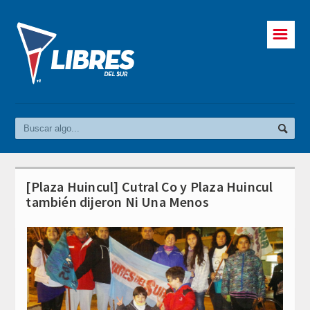
☰
[Plaza Huincul] Cutral Co y Plaza Huincul
también dijeron Ni Una Menos