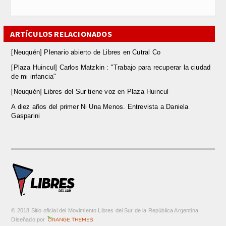
ARTÍCULOS RELACIONADOS
[Neuquén] Plenario abierto de Libres en Cutral Co
[Plaza Huincul] Carlos Matzkin : "Trabajo para recuperar la ciudad
de mi infancia"
[Neuquén] Libres del Sur tiene voz en Plaza Huincul
A diez años del primer Ni Una Menos. Entrevista a Daniela
Gasparini
© 2018 Sitio oficial del Movimiento Libres del Sur de la República Argentina
m
Diseñado por