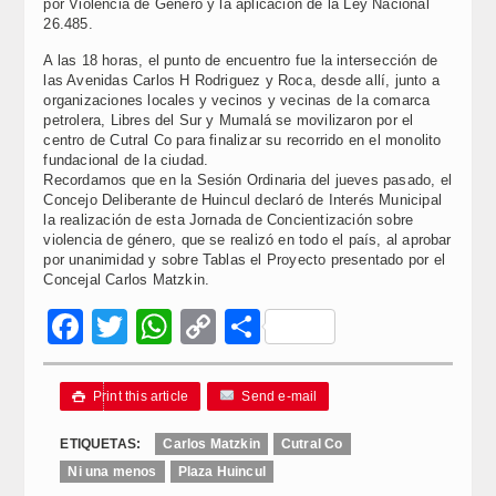
por Violencia de Género y la aplicación de la Ley Nacional
26.485.
A las 18 horas, el punto de encuentro fue la intersección de
las Avenidas Carlos H Rodriguez y Roca, desde allí, junto a
organizaciones locales y vecinos y vecinas de la comarca
petrolera, Libres del Sur y Mumalá se movilizaron por el
centro de Cutral Co para finalizar su recorrido en el monolito
fundacional de la ciudad.
Recordamos que en la Sesión Ordinaria del jueves pasado, el
Concejo Deliberante de Huincul declaró de Interés Municipal
la realización de esta Jornada de Concientización sobre
violencia de género, que se realizó en todo el país, al aprobar
por unanimidad y sobre Tablas el Proyecto presentado por el
Concejal Carlos Matzkin.
Facebook
Twitter
WhatsApp
Copy
Compartir
Link
Print this article
Send e-mail

ETIQUETAS:
Carlos Matzkin
Cutral Co
Ni una menos
Plaza Huincul