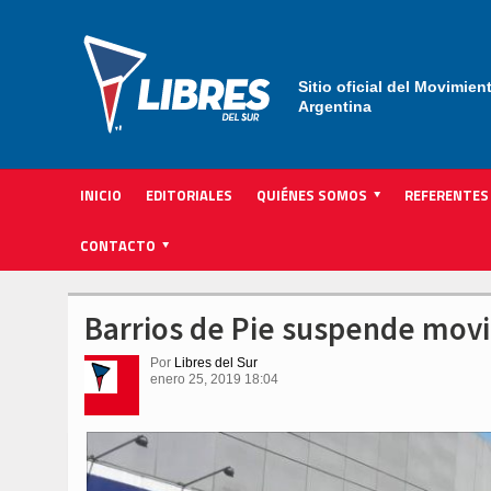
Sitio oficial del Movimien
Argentina
INICIO
EDITORIALES
QUIÉNES SOMOS
REFERENTES
ACTIVIDAD INSTITUCIONAL PARTIDARIA
CONTACTO
Barrios de Pie suspende movi
Por
Libres del Sur
enero 25, 2019 18:04