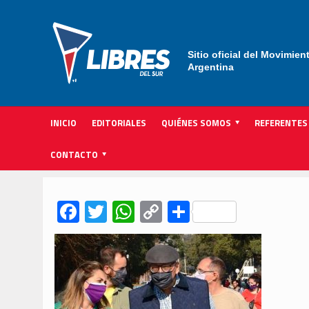
Sitio oficial del Movimien
Argentina
INICIO
EDITORIALES
QUIÉNES SOMOS
REFERENTES
ACTIVIDAD INSTITUCIONAL PARTIDARIA
CONTACTO
Facebook
Twitter
WhatsApp
Copy
Compartir
Link