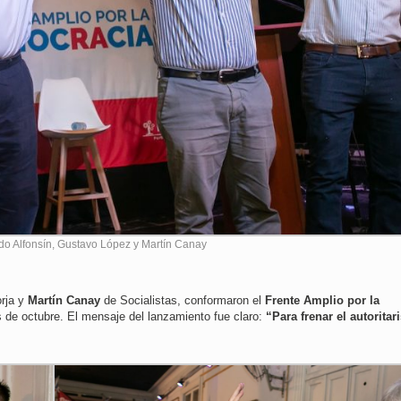
rdo Alfonsín, Gustavo López y Martín Canay
rja y
Martín Canay
de Socialistas, conformaron el
Frente Amplio por la
 de octubre. El mensaje del lanzamiento fue claro:
“Para frenar el autorita