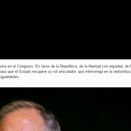
ría en el Congreso. En favor de la República, de la libertad con equidad, de 
ara que el Estado recupere su rol articulador, que intervenga en la redistribuc
sigualdades.