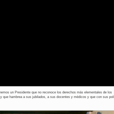
tenemos un Presidente que no reconoce los derechos más elementales de los
s y que hambrea a sus jubilados, a sus docentes y médicos y que con sus pol