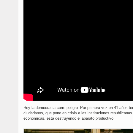
Hoy la democracia corre peligro. Por primera vez en 41 años 
ciudadanos, que pone en crisis a las instituciones republicana
económicas, esta destruyendo el aparato productivo.