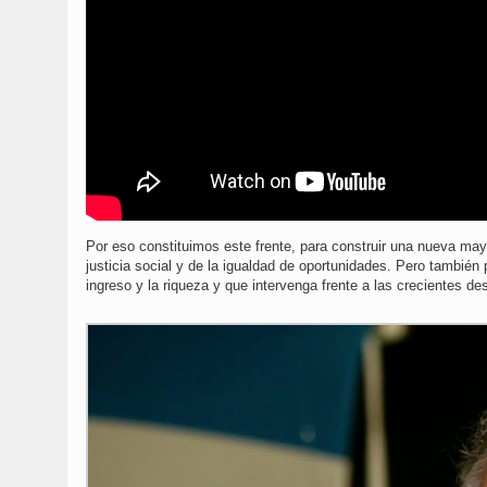
Por eso constituimos este frente, para construir una nueva mayo
justicia social y de la igualdad de oportunidades. Pero también p
ingreso y la riqueza y que intervenga frente a las crecientes de