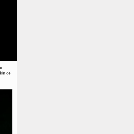
la
ión del