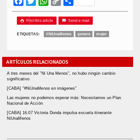
Facebook
Twitter
WhatsApp
Copy
Compartir
Link
Print this article
Send e-mail

ETIQUETAS:
#NiUnaMenos
genero
mujer
ARTÍCULOS RELACIONADOS
A tres meses del "Ni Una Menos", no hubo ningún cambio
significativo
[CABA] "#NiUnaMenos en imágenes"
Las mujeres no podemos esperar más: Necesitamos un Plan
Nacional de Acción
[CABA] 16.07 Victoria Donda impulsa escuela itinerante
NiUnaMenos