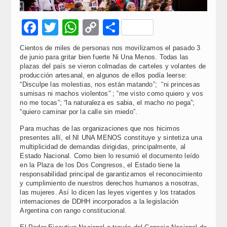
Facebook
Twitter
WhatsApp
Copy
Compartir
Link
Cientos de miles de personas nos movilizamos el pasado 3
de junio para gritar bien fuerte Ni Una Menos. Todas las
plazas del país se vieron colmadas de carteles y volantes de
producción artesanal, en algunos de ellos podía leerse:
“Disculpe las molestias, nos están matando”; “ni princesas
sumisas ni machos violentos” ; “me visto como quiero y vos
no me tocas”; “la naturaleza es sabia, el macho no pega”;
“quiero caminar por la calle sin miedo”.
Para muchas de las organizaciones que nos hicimos
presentes allí, el NI UNA MENOS constituye y sintetiza una
multiplicidad de demandas dirigidas, principalmente, al
Estado Nacional. Como bien lo resumió el documento leído
en la Plaza de los Dos Congresos, el Estado tiene la
responsabilidad principal de garantizarnos el reconocimiento
y cumplimiento de nuestros derechos humanos a nosotras,
las mujeres. Así lo dicen las leyes vigentes y los tratados
internaciones de DDHH incorporados a la legislación
Argentina con rango constitucional.