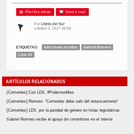
Link
Print this article
Send e-mail

Por
Libres del Sur
octubre 3, 2017 09:59
ETIQUETAS:
elecciones octubre
Gabriel Romero
Lista 40
ARTÍCULOS RELACIONADOS
[Corrientes] ​Con LDS, #PodemosMas
[Corrientes] Romero: “Corrientes debe salir del estancamiento”
[Corrientes] ​LDS, por la paridad de género en listas legislativas
Gabriel Romero recibe el apoyo de correntinos en el interior