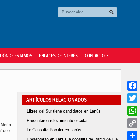
DÓNDE ESTAMOS
ENLACES DE INTERÉS
CONTACTO
Faceb
ARTÍCULOS RELACIONADOS
Twitter
Libres del Sur tiene candidatos en Lanús
Presentaron relevamiento escolar
Whats
 María
La Consulta Popular en Lanús
a” que
Copy
Presentarán en Lanús la consulta de Barrio de Pie