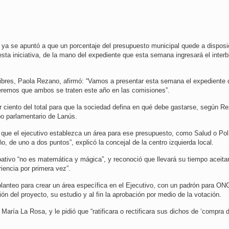
ya se apuntó a que un porcentaje del presupuesto municipal quede a disposi
esta iniciativa, de la mano del expediente que esta semana ingresará el inter
e Libres, Paola Rezano, afirmó: “Vamos a presentar esta semana el expediente 
ueremos que ambos se traten este año en las comisiones”.
or ciento del total para que la sociedad defina en qué debe gastarse, según R
po parlamentario de Lanús.
que el ejecutivo establezca un área para ese presupuesto, como Salud o Pol
, de uno a dos puntos”, explicó la concejal de la centro izquierda local.
ativo “no es matemática y mágica”, y reconoció que llevará su tiempo aceita
iencia por primera vez”.
l planteo para crear un área específica en el Ejecutivo, con un padrón para ON
ón del proyecto, su estudio y al fin la aprobación por medio de la votación.
 María La Rosa, y le pidió que “ratificara o rectificara sus dichos de ‘compra 