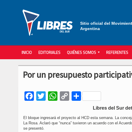
Sitio oficial del Movimien
Argentina
INICIO
EDITORIALES
QUIÉNES SOMOS
REFERENTES
Por un presupuesto participat
Facebook
Twitter
WhatsApp
Copy
Compartir
Link
Libres del Sur de
El bloque ingresará el proyecto al HCD esta semana. La conceja
La Rosa. Aclaró que “nunca” tuvieron un acuerdo con el Acuerdo 
se presentó.