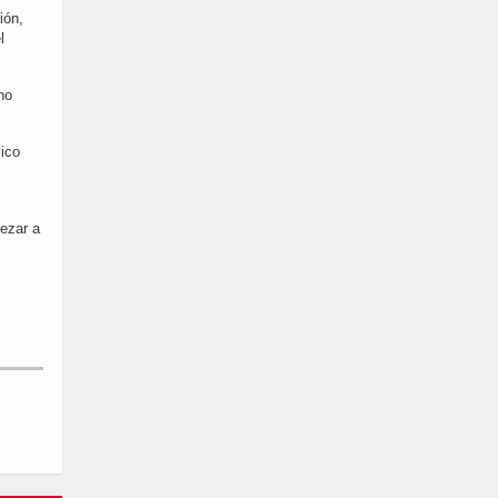
ión,
l
no
ico
ezar a