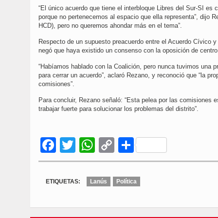
“El único acuerdo que tiene el interbloque Libres del Sur-SI e
porque no pertenecemos al espacio que ella representa”, dijo R
HCD), pero no queremos ahondar más en el tema”.
Respecto de un supuesto preacuerdo entre el Acuerdo Cívico y 
negó que haya existido un consenso con la oposición de centro
“Habíamos hablado con la Coalición, pero nunca tuvimos una p
para cerrar un acuerdo”, aclaró Rezano, y reconoció que “la prop
comisiones”.
Para concluir, Rezano señaló: “Esta pelea por las comisiones
trabajar fuerte para solucionar los problemas del distrito”.
Facebook
Twitter
WhatsApp
Copy
Compartir
Link
ETIQUETAS:
Lanús
Política