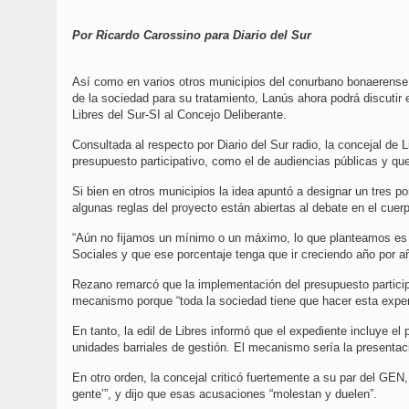
Por Ricardo Carossino para Diario del Sur
Así como en varios otros municipios del conurbano bonaerense 
de la sociedad para su tratamiento, Lanús ahora podrá discutir 
Libres del Sur-SI al Concejo Deliberante.
Consultada al respecto por Diario del Sur radio, la concejal d
presupuesto participativo, como el de audiencias públicas y q
Si bien en otros municipios la idea apuntó a designar un tres p
algunas reglas del proyecto están abiertas al debate en el cuer
“Aún no fijamos un mínimo o un máximo, lo que planteamos es 
Sociales y que ese porcentaje tenga que ir creciendo año por año
Rezano remarcó que la implementación del presupuesto particip
mecanismo porque “toda la sociedad tiene que hacer esta exper
En tanto, la edil de Libres informó que el expediente incluye e
unidades barriales de gestión. El mecanismo sería la presentaci
En otro orden, la concejal criticó fuertemente a su par del GEN,
gente’”, y dijo que esas acusaciones “molestan y duelen”.