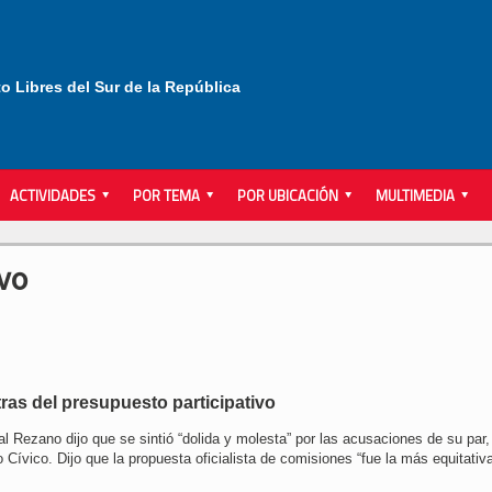
to Libres del Sur de la República
ACTIVIDADES
POR TEMA
POR UBICACIÓN
MULTIMEDIA
ivo
tras del presupuesto participativo
l Rezano dijo que se sintió “dolida y molesta” por las acusaciones de su par,
Cívico. Dijo que la propuesta oficialista de comisiones “fue la más equitativ