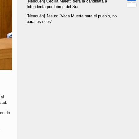
[Neuquén] Cecilia Maletti será la candidata a
Link
Compar
Intendenta por Libres del Sur
[Neuquén] Jesús: “Vaca Muerta para el pueblo, no
para los ricos”
mal
dad.
ecordó