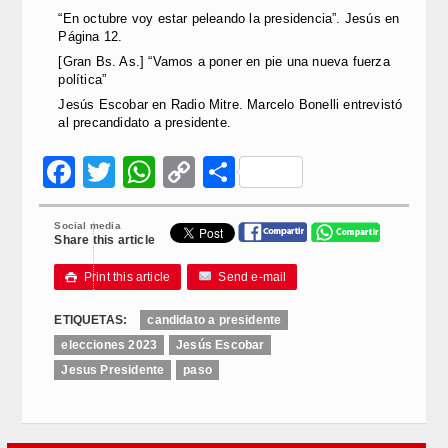
“En octubre voy estar peleando la presidencia”. Jesús en
Página 12.
[Gran Bs. As.] “Vamos a poner en pie una nueva fuerza
política”
Jesús Escobar en Radio Mitre. Marcelo Bonelli entrevistó
al precandidato a presidente.
Facebook
Twitter
WhatsApp
Copy
Compartir
Link
Social media
Share this article
Print this article
Send e-mail

ETIQUETAS:
candidato a presidente
elecciones 2023
Jesús Escobar
Jesus Presidente
paso