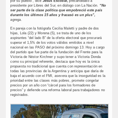
por su pueblo”, dice
Jesús Escobar,
precandidato a
presidente por Libres del Sur, en diálogo con La Nación.
“No
ser parte de la clase política que empobreció este país
durante los últimos 15 años y fracasó es un plus”,
agrega.
En pareja con la fotógrafa Cecilia Maletti y padre de dos
hijas, Lola (22) y Morena (5), se trata de uno de los
aspirantes “del lado B” de la oferta electoral que procurará
superar el 1,5% de los votos válidos emitidos a nivel
nacional en las PASO del próximo domingo 13. Hoy a cargo
del partido que fue parte de la fundación del Frente para la
Victoria de Néstor Kirchner y supo tener a Victoria Donda
como su principal referente, destaca que hoy es la única
propuesta no tradicional que cuenta con representación en
todas las provincias de la Argentina y anticipa que daría de
baja el acuerdo con el FMI, asevera que la inseguridad es la
prioridad entre las clases más pobres, promete congelar
precios por un año con “cárcel para los formadores de
precios” y defiende una reforma laboral para trabajadores no
registrados.