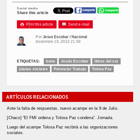
Link
Social media
Share this article
Print this article
Send e-mail

Por
Jesus Escobar / Nacional
diciembre 16, 2022 21:58
ETIQUETAS:
bono
Jesús Escobar
libres del sur
planes sociales
Potenciar Trabajo
Tolosa Paz
ARTÍCULOS RELACIONADOS
Ante la falta de respuestas, nuevo acampe en la 9 de Julio.
[Chaco] “El FMI ordena y Tolosa Paz condena”. Jornada.
Luego del acampe Tolosa Paz recibirá a las organizaciones
sociales.