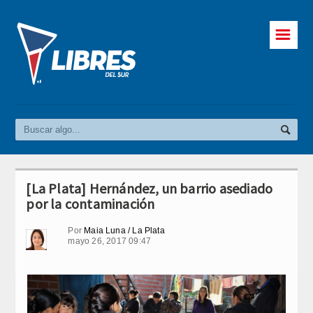
☰
[La Plata] Hernández, un barrio asediado
por la contaminación
Por
Maia Luna / La Plata
mayo 26, 2017 09:47