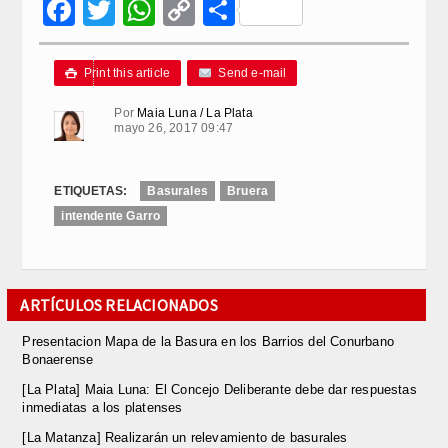
Facebook
Twitter
WhatsApp
Copy
Compartir
Link
Print this article
Send e-mail

Por
Maia Luna / La Plata
mayo 26, 2017 09:47
ETIQUETAS:
Basurales
Bruera
intendente Garro
ARTÍCULOS RELACIONADOS
Presentacion Mapa de la Basura en los Barrios del Conurbano
Bonaerense
[La Plata] Maia Luna: El Concejo Deliberante debe dar respuestas
inmediatas a los platenses
[La Matanza] Realizarán un relevamiento de basurales