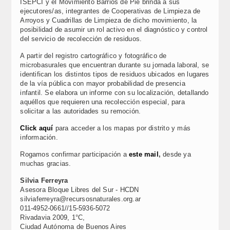
ISEPCI y el Movimiento Barrios de Pie brinda a sus
ejecutores/as, integrantes de Cooperativas de Limpieza de
Arroyos y Cuadrillas de Limpieza de dicho movimiento, la
posibilidad de asumir un rol activo en el diagnóstico y control
del servicio de recolección de residuos.
A partir del registro cartográfico y fotográfico de
microbasurales que encuentran durante su jornada laboral, se
identifican los distintos tipos de residuos ubicados en lugares
de la vía pública con mayor probabilidad de presencia
infantil. Se elabora un informe con su localización, detallando
aquéllos que requieren una recolección especial, para
solicitar a las autoridades su remoción.
Click aquí
para acceder a los mapas por distrito y más
información.
Rogamos confirmar participación a
este mail
,
desde ya
muchas gracias.
Silvia Ferreyra
Asesora Bloque Libres del Sur - HCDN
silviaferreyra@recursosnaturales.org.ar
011-4952-0661//15-5936-5072
Rivadavia 2009, 1°C,
Ciudad Autónoma de Buenos Aires