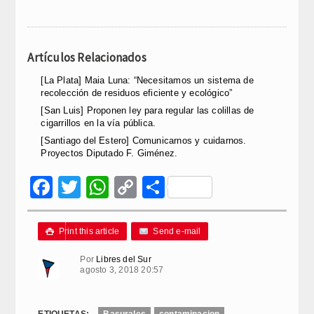
Artículos Relacionados
[La Plata] Maia Luna: “Necesitamos un sistema de
recolección de residuos eficiente y ecológico”
[San Luis] Proponen ley para regular las colillas de
cigarrillos en la vía pública.
[Santiago del Estero] Comunicarnos y cuidarnos.
Proyectos Diputado F. Giménez.
Facebook
Twitter
WhatsApp
Copy
Compartir
Link
Print this article
Send e-mail

Por
Libres del Sur
agosto 3, 2018 20:57