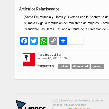
Artículos Relacionados
[Santa Fe] Mumalá y Libres y Diverses con la Secretaría de
Mumalá exige la restitución del ministerio de mujeres. Com
[Mendoza] Las Heras. 1er. año al frente de la Dirección de
Facebook
Twitter
WhatsApp
Copy
Compartir
Link
Por
Libres del Sur
febrero 10, 2018 15:39
ETIQUETAS:
bolivia
diversidad
genero
© 2018 Sitio oficial del Movimiento Libres del
Sur de la República Argentina