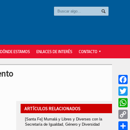
DÓNDE ESTAMOS
ENLACES DE INTERÉS
CONTACTO
ento
Faceb
Twitter
ARTÍCULOS RELACIONADOS
Whats
[Santa Fe] Mumalá y Libres y Diverses con la
Copy
Secretaría de Igualdad, Género y Diversidad