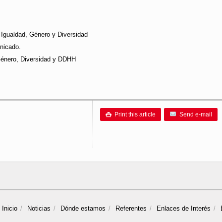
 Igualdad, Género y Diversidad
unicado.
 Género, Diversidad y DDHH
Print this article
Send e-mail

Inicio
Noticias
Dónde estamos
Referentes
Enlaces de Interés