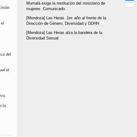
Link
Mumalá exige la restitución del ministerio de
Compar
cisión
mujeres. Comunicado.
[Mendoza] Las Heras. 1er. año al frente de la
 el
Dirección de Género, Diversidad y DDHH
[Mendoza] Las Heras alza la bandera de la
Diversidad Sexual
ca del
ual el
ivo.
e la