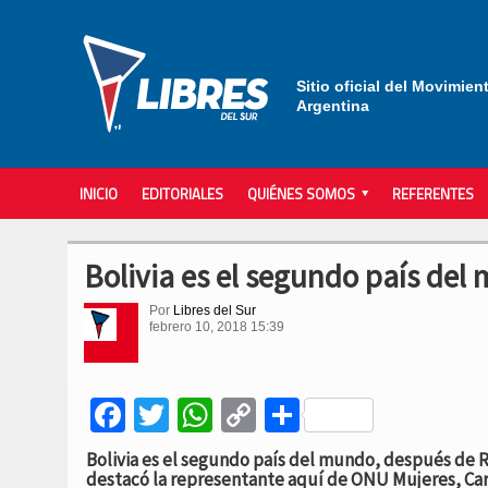
Sitio oficial del Movimien
Argentina
INICIO
EDITORIALES
QUIÉNES SOMOS
REFERENTES
Bolivia es el segundo país de
Por
Libres del Sur
febrero 10, 2018 15:39
Facebook
Twitter
WhatsApp
Copy
Compartir
Link
Bolivia es el segundo país del mundo, después de
destacó la representante aquí de ONU Mujeres, Caro