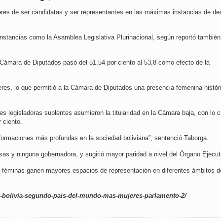
res de ser candidatas y ser representantes en las máximas instancias de de
 instancias como la Asamblea Legislativa Plurinacional, según reportó también
 Cámara de Diputados pasó del 51,54 por ciento al 53,8 como efecto de la
es, lo que permitió a la Cámara de Diputados una presencia femenina históri
res legisladoras suplentes asumieron la titularidad en la Cámara baja, con lo c
 ciento.
formaciones más profundas en la sociedad boliviana”, sentenció Taborga.
sas y ninguna gobernadora, y sugirió mayor paridad a nivel del Órgano Ejecut
as féminas ganen mayores espacios de representación en diferentes ámbitos d
a-bolivia-segundo-pais-del-mundo-mas-mujeres-parlamento-2/