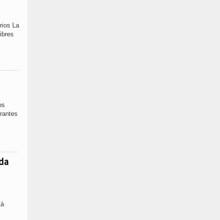
rios La
ibres
os
grantes
ada
tá