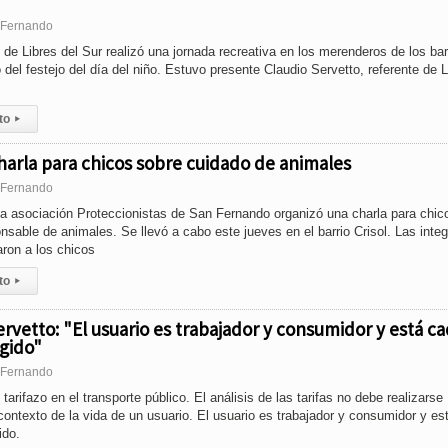
n Fernando
 de Libres del Sur realizó una jornada recreativa en los merenderos de los bar
del festejo del día del niño. Estuvo presente Claudio Servetto, referente de L
to
▸
arla para chicos sobre cuidado de animales
n Fernando
 la asociación Proteccionistas de San Fernando organizó una charla para chic
nsable de animales. Se llevó a cabo este jueves en el barrio Crisol. Las inte
ron a los chicos
to
▸
rvetto: "El usuario es trabajador y consumidor y está c
gido"
n Fernando
arifazo en el transporte público. El análisis de las tarifas no debe realizarse
contexto de la vida de un usuario. El usuario es trabajador y consumidor y es
ido.