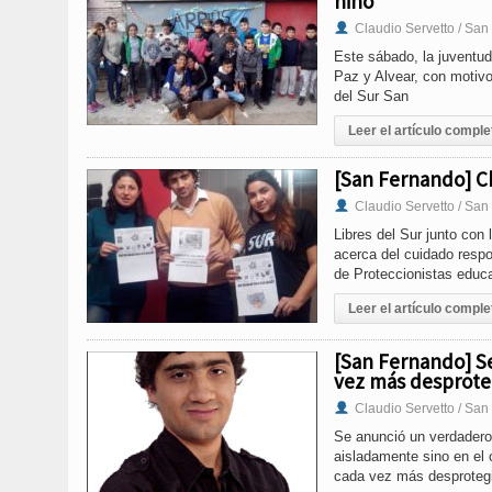
niño
Claudio Servetto / Sa
Este sábado, la juventud
Paz y Alvear, con motivo 
del Sur San
Leer el artículo comple
[San Fernando] Ch
Claudio Servetto / Sa
Libres del Sur junto con
acerca del cuidado respo
de Proteccionistas educa
Leer el artículo comple
[San Fernando] Se
vez más desprote
Claudio Servetto / Sa
Se anunció un verdadero t
aisladamente sino en el 
cada vez más desproteg