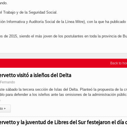
ando.
 Trabajo y de la Seguridad Social.
ión Informativa y Auditoría Social de la Línea Mitre), con la que ha publicado
es de 2015, siendo el más joven de los postulantes en toda la provincia de B
Back to h
vetto visitó a isleños del Delta
n Fernando
ste sábado la tercera sección de Islas del Delta. Planteó la propuesta de la c
blo para defender a los isleños ante las omisiones de la administración públic
a
to
▸
vetto y la juventud de Libres del Sur festejaron el día 