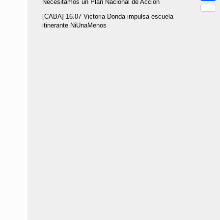
Necesitamos un Plan Nacional de Acción
Link
Compar
[CABA] 16.07 Victoria Donda impulsa escuela
itinerante NiUnaMenos