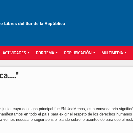
to Libres del Sur de la República
ACTIVIDADES
POR TEMA
POR UBICACIÓN
MULTIMEDIA
a...."
junio, cuya consigna principal fue ‪#‎NiUnaMenos‬, esta convocatoria signific
manifestamos en todo el país para exigir el respeto de los derechos humanos
 vemos necesario seguir sensibilizando sobre lo acontecido para que el rec