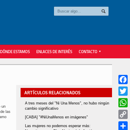
DÓNDE ESTAMOS
ENLACES DE INTERÉS
CONTACTO
Faceb
ARTÍCULOS RELACIONADOS
Twitter
A tres meses del "Ni Una Menos", no hubo ningún
ó un
cambio significativo
 de las
Whats
lamo
[CABA] "#NiUnaMenos en imágenes"
Copy
Las mujeres no podemos esperar más: