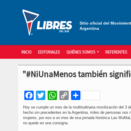
Sitio oficial del Movimien
Argentina
INICIO
EDITORIALES
QUIÉNES SOMOS
REFERENTES
"​#NiUnaMenos también signific
Facebook
Twitter
WhatsApp
Copy
Compartir
Link
Hoy se cumple un mes de la multitudinaria movilización del 3 de 
hecho sin precedentes en la Argentina, miles de personas nos 
mujeres, por eso a un mes de esa jornada histórica Las MuMaLá
no quede en una consigna.