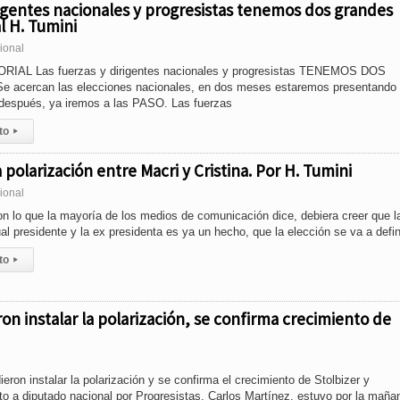
rigentes nacionales y progresistas tenemos dos grandes
al H. Tumini
ional
TORIAL Las fuerzas y dirigentes nacionales y progresistas TENEMOS DOS
cercan las elecciones nacionales, en dos meses estaremos presentando 
s después, ya iremos a las PASO. Las fuerzas
to
▸
polarización entre Macri y Cristina. Por H. Tumini
ional
n lo que la mayoría de los medios de comunicación dice, debiera creer que l
ual presidente y la ex presidenta es ya un hecho, que la elección se va a defin
to
▸
on instalar la polarización, se confirma crecimiento de
eron instalar la polarización y se confirma el crecimiento de Stolbizer y
to a diputado nacional por Progresistas, Carlos Martínez, estuvo por la maña