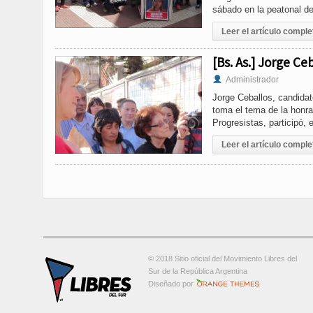
sábado en la peatonal de
Leer el artículo comple
[Bs. As.] Jorge Ce
Administrador
Jorge Ceballos, candidat
toma el tema de la honra
Progresistas, participó, 
Leer el artículo comple
© 2018 Sitio oficial del Movimiento Libres del
Sur de la República Argentina
Orange-Themes.com
Diseñado por