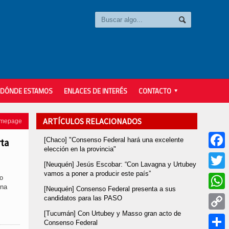
DÓNDE ESTAMOS
ENLACES DE INTERÉS
CONTACTO
ARTÍCULOS RELACIONADOS
omepage
[Chaco] "Consenso Federal hará una excelente
rta
elección en la provincia"
Faceb
[Neuquén] Jesús Escobar: “Con Lavagna y Urtubey
vamos a poner a producir este país”
Twitter
jo
una
[Neuquén] Consenso Federal presenta a sus
Whats
candidatos para las PASO
[Tucumán] Con Urtubey y Masso gran acto de
Copy
Consenso Federal