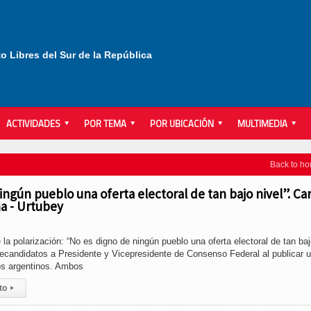
to Libres del Sur de la República
ACTIVIDADES
POR TEMA
POR UBICACIÓN
MULTIMEDIA
Back to h
ingún pueblo una oferta electoral de tan bajo nivel”. Ca
a - Urtubey
la polarización: “No es digno de ningún pueblo una oferta electoral de tan ba
precandidatos a Presidente y Vicepresidente de Consenso Federal al publicar 
los argentinos. Ambos
to
▸