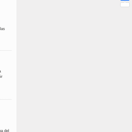
Link
Compar
las
a
ir
na del