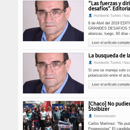
"Las fuerzas y di
desafíos". Editori
Humberto Tumini / Nac
8 de Abril del 2019 EDI
GRANDES DESAFIOS Se a
alianzas; luego, 60 día
Leer el artículo comple
La busqueda de la 
Humberto Tumini / Nac
Si uno se maneja solo co
polarización entre el act
Leer el artículo comple
[Chaco] No pudier
Stolbizer
Administrador
Carlos Martínez: “No pudi
Progresistas" El candida