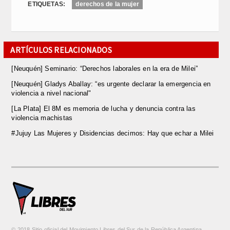
ETIQUETAS:
derechos de la mujer
ARTÍCULOS RELACIONADOS
[Neuquén] Seminario: “Derechos laborales en la era de Milei”
[Neuquén] Gladys Aballay: “es urgente declarar la emergencia en
violencia a nivel nacional"
[La Plata] El 8M es memoria de lucha y denuncia contra las
violencia machistas
#Jujuy Las Mujeres y Disidencias decimos: Hay que echar a Milei
© 2018 Sitio oficial del Movimiento Libres del Sur de la República Argentina