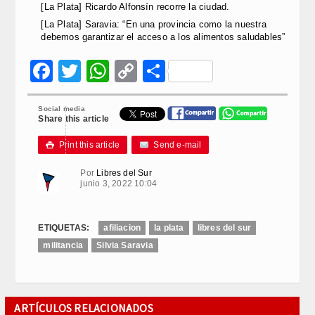
[La Plata] Ricardo Alfonsín recorre la ciudad.
[La Plata] Saravia: “En una provincia como la nuestra
debemos garantizar el acceso a los alimentos saludables”
Facebook
Twitter
WhatsApp
Copy
Compartir
Link
Social media
Share this article
Print this article
Send e-mail

Por
Libres del Sur
junio 3, 2022 10:04
ETIQUETAS:
afiliacion
la plata
libres del sur
militancia
Silvia Saravia
ARTÍCULOS RELACIONADOS