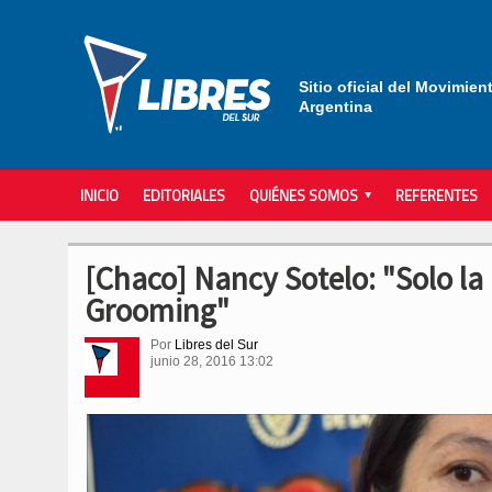
Sitio oficial del Movimien
Argentina
INICIO
EDITORIALES
QUIÉNES SOMOS
REFERENTES
[Chaco] Nancy Sotelo: "Solo la
Grooming"
Por
Libres del Sur
junio 28, 2016 13:02