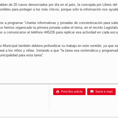
hablan de 20 casos denunciados por día en el país, la concejala por Libres del
sponibles para proteger a los más chicos; porque sólo la información nos ayuda
vos a programar "charlas informativas y jornadas de concientización para sab
ur hemos organizado la primera jornada sobre el tema, en el recinto Legislati
s a comunicarse al teléfono 445226 para replicar esa actividad en cada escu
 Municipal también debiera profundizar su trabajo en este sentido; ya que se
eal a los niños y niñas. Instando a que "la tarea sea sistemática y programad
nicipalidad para esta tarea".
Print this article
Send e-mail
