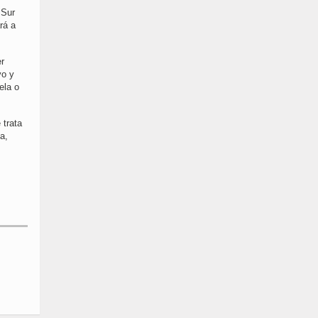
 Sur
rá a
er
vo y
ela o
 trata
a,