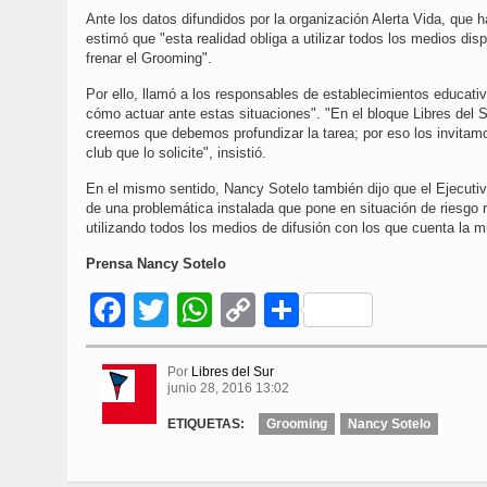
Ante los datos difundidos por la organización Alerta Vida, que 
estimó que "esta realidad obliga a utilizar todos los medios di
frenar el Grooming".
Por ello, llamó a los responsables de establecimientos educati
cómo actuar ante estas situaciones". "En el bloque Libres del S
creemos que debemos profundizar la tarea; por eso los invitamo
club que lo solicite", insistió.
En el mismo sentido, Nancy Sotelo también dijo que el Ejecutivo
de una problemática instalada que pone en situación de riesgo r
utilizando todos los medios de difusión con los que cuenta la mu
Prensa Nancy Sotelo
Facebook
Twitter
WhatsApp
Copy
Compartir
Link
Por
Libres del Sur
junio 28, 2016 13:02
ETIQUETAS:
Grooming
Nancy Sotelo