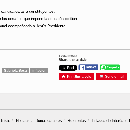
 candidatos/as a constituyentes.
 los desafíos que impone la situación política.
cional acompañando a Jesús Presidente
Social media
Share this article
Gabriela Sosa
inflacion
Print this article
Send e-mail

Inicio
Noticias
Dónde estamos
Referentes
Enlaces de Interés