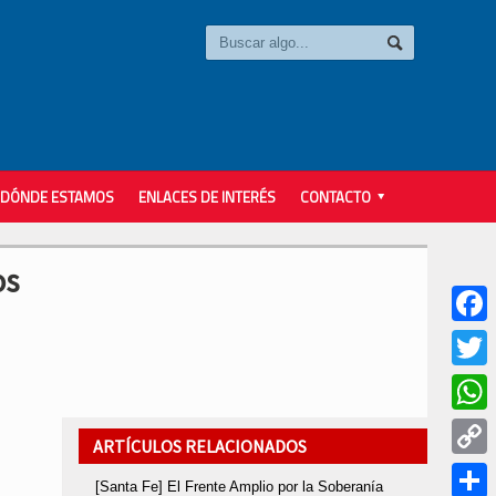
DÓNDE ESTAMOS
ENLACES DE INTERÉS
CONTACTO
os
Faceb
Twitter
Whats
ARTÍCULOS RELACIONADOS
Copy
[Santa Fe] El Frente Amplio por la Soberanía