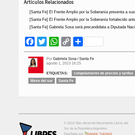
Artículos Relacionados
[Santa Fe] El Frente Amplio por la Soberanía presenta a sus
[Santa Fe] El Frente Amplio por la Soberanía fortalecido ante
[Santa Fe] Gabriela Sosa será precandidata a Diputada Na
Facebook
Twitter
WhatsApp
Copy
Compartir
Link
Por
Gabriela Sosa / Santa Fe
agosto 1, 2023 16:25
ETIQUETAS:
congelamiento de precios y tarifas
libres del sur
Santa Fe
© 2018 Sitio oficial del Movimiento Libres del
Sur de la República Argentina
Orange-Themes.com
Diseñado por