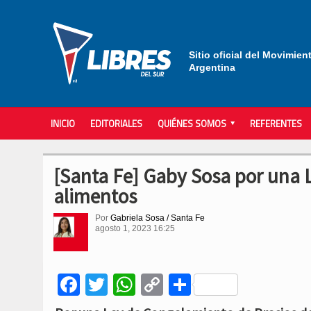
Sitio oficial del Movimien
Argentina
INICIO
EDITORIALES
QUIÉNES SOMOS
REFERENTES
[Santa Fe] Gaby Sosa por una 
alimentos
Por
Gabriela Sosa / Santa Fe
agosto 1, 2023 16:25
Facebook
Twitter
WhatsApp
Copy
Compartir
Link