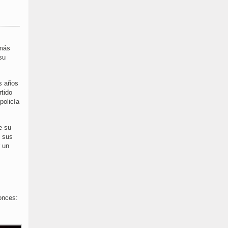
 más
su
s años
rtido
policía
e su
n sus
 un
tonces: