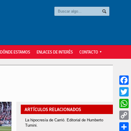
DÓNDE ESTAMOS
ENLACES DE INTERÉS
CONTACTO
Faceb
Twitter
ARTÍCULOS RELACIONADOS
Whats
La hipocresía de Carrió. Editorial de Humberto
Copy
Tumini.