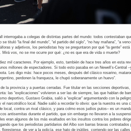
ll interrogaba a colegas de distintas partes del mundo: todos contestaban qu
se tituló “la final del mundo”, “el partido del siglo”, “no hay mañana”, “a venc
áforas y adjetivos, los periodistas hoy se preguntaron por qué “la gente” está
s. Mirá vos, no se me ocurre por qué: ¿no es que era de vida o muerte?
iez mil caracteres. Por ejemplo, esto, también de hace tres años en esta rev
unos millones de espectadores. Si todo esto pasaba en un Newell’s-Central –
 nota. Les digo más: hace pocos meses, después del clásico rosarino, mataro
o argentino, perdonen la franqueza, le chupó soberanamente un huevo”.
de la provincia y a puertas cerradas. Fue titular en las secciones deportivas,
anta: las “explicaciones” volvieron a ser las de siempre, las que hablan de bar
dismo deportivo, Gustavo Grabia, salió a “explicar” argumentando con la peligr
el narcotráfico local. Nadie salió a recordar lo obvio: que la nuestra es una c
de local, contra un rival clásico, y para colmo esos judíos putos– es un mand
cos antisemitas durante el partido, que sin embargo no llevaron a la suspens
ales eran algunos de los más exaltados en los insultos contra los pobres dirig
egando que los periodistas partidarios del Albo son barras bravas contratados 
florestense, de ver a la policía, ese hato de inútiles, corriendo por las calles