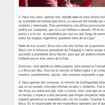
3. Hace tres años, apenas tres,
escribí esto
en esta misma revi
es la pérdida del partido para Boca, la clausura del estadio po
evidente y televisada. Pero permítanme una última provocación,
podría ser cualquiera, que va a ser mañana o pasado. Mi fe en 
juntos y a la vez, acompañados por ese ser que funge de presi
todos los equipos argentinos quedaran fuera de la Copa.”
Nada de eso ocurrió. Boca tuvo sólo dos fechas de suspensión d
Macri con el entonces presidente de Paraguay e íntimo amigo de
ascendió a presidente de la Nación, para que así pudiera entret
Gallardo pocos días antes de la final.
Entonces: este partido no debía jugarse, pero porque la Conme
y a Boca por diez. Esa fue la sanción al fútbol inglés y al Liv
muertos, posiblemente; quizás, sólo estamos esperando a que 
4. Hace apenas dos semanas, el ministro de (in)Seguridad port
que en un estadio coincidan hinchas locales y visitantes. Fue e
der Kooy me entrevistó dije, más o menos, esto: este tipo es un
en tiempo y espacio a dos personas que tengan simpatías futb
siquiera garantizar la seguridad sólo con los locales. Ocampo fu
Boca. Es el responsable de ese maravilloso operativo por el qu