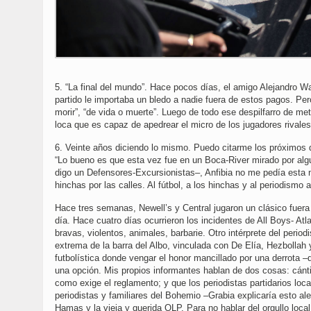
5. “La final del mundo”. Hace pocos días, el amigo Alejandro Wa
partido le importaba un bledo a nadie fuera de estos pagos. Pero 
morir”, “de vida o muerte”. Luego de todo ese despilfarro de met
loca que es capaz de apedrear el micro de los jugadores rivale
6. Veinte años diciendo lo mismo. Puedo citarme los próximos d
“Lo bueno es que esta vez fue en un Boca-River mirado por alg
digo un Defensores-Excursionistas–, Anfibia no me pedía esta
hinchas por las calles. Al fútbol, a los hinchas y al periodism
Hace tres semanas, Newell’s y Central jugaron un clásico fuera 
día. Hace cuatro días ocurrieron los incidentes de All Boys- Atl
bravas, violentos, animales, barbarie. Otro intérprete del perio
extrema de la barra del Albo, vinculada con De Elía, Hezbollah y 
futbolística donde vengar el honor mancillado por una derrota –
una opción. Mis propios informantes hablan de dos cosas: cánti
como exige el reglamento; y que los periodistas partidarios loc
periodistas y familiares del Bohemio –Grabia explicaría esto al
Hamas y la vieja y querida OLP. Para no hablar del orgullo local, 