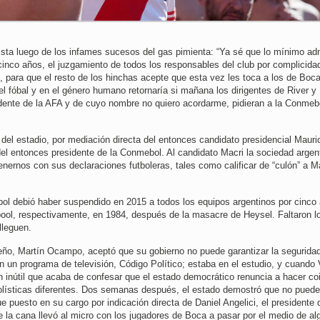
sta luego de los infames sucesos del gas pimienta: “Ya sé que lo mínimo ad
r cinco años, el juzgamiento de todos los responsables del club por complicida
 para que el resto de los hinchas acepte que esta vez les toca a los de Boc
el fóbal y en el género humano retornaría si mañana los dirigentes de River y
dente de la AFA y de cuyo nombre no quiero acordarme, pidieran a la Conmeb
el estadio, por mediación directa del entonces candidato presidencial Mauri
l entonces presidente de la Conmebol. Al candidato Macri la sociedad argent
enernos con sus declaraciones futboleras, tales como calificar de “culón” a M
bol debió haber suspendido en 2015 a todos los equipos argentinos por cinco
erpool, respectivamente, en 1984, después de la masacre de Heysel. Faltaron l
lleguen.
eño, Martín Ocampo, aceptó que su gobierno no puede garantizar la segurida
n un programa de televisión, Código Político; estaba en el estudio, y cuando
 inútil que acaba de confesar que el estado democrático renuncia a hacer coi
olísticas diferentes. Dos semanas después, el estado demostró que no puede
e puesto en su cargo por indicación directa de Daniel Angelici, el presidente 
e la cana llevó al micro con los jugadores de Boca a pasar por el medio de a