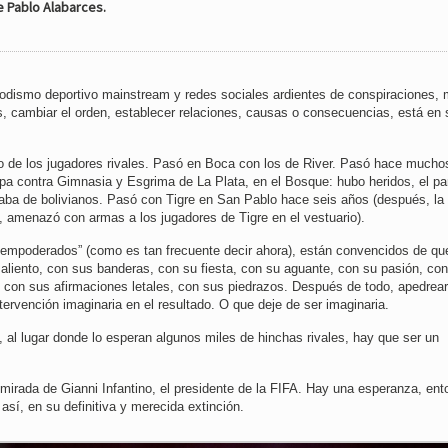
e Pablo Alabarces.
iodismo deportivo mainstream y redes sociales ardientes de conspiraciones,
as, cambiar el orden, establecer relaciones, causas o consecuencias, está en 
ro de los jugadores rivales. Pasó en Boca con los de River. Pasó hace mucho
opa contra Gimnasia y Esgrima de La Plata, en el Bosque: hubo heridos, el pa
ba de bolivianos. Pasó con Tigre en San Pablo hace seis años (después, la 
a, amenazó con armas a los jugadores de Tigre en el vestuario).
 “empoderados” (como es tan frecuente decir ahora), están convencidos de qu
u aliento, con sus banderas, con su fiesta, con su aguante, con su pasión, co
 con sus afirmaciones letales, con sus piedrazos. Después de todo, apedrear
tervención imaginaria en el resultado. O que deje de ser imaginaria.
, al lugar donde lo esperan algunos miles de hinchas rivales, hay que ser un
a mirada de Gianni Infantino, el presidente de la FIFA. Hay una esperanza, en
 así, en su definitiva y merecida extinción.