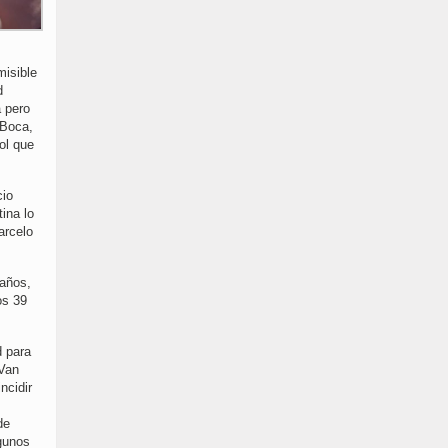
misible
d
a pero
 Boca,
ol que
cio
ina lo
arcelo
 años,
os 39
d para
 Van
ncidir
de
lgunos