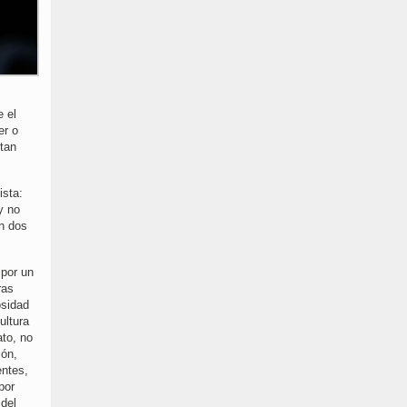
e el
er o
 tan
ista:
y no
n dos
 por un
ras
osidad
ultura
ato, no
ión,
entes,
por
 del