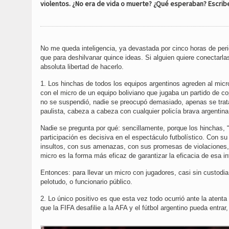
violentos. ¿No era de vida o muerte? ¿Qué esperaban? Escrib
No me queda inteligencia, ya devastada por cinco horas de per
que para deshilvanar quince ideas. Si alguien quiere conectarl
absoluta libertad de hacerlo.
1. Los hinchas de todos los equipos argentinos agreden al mic
con el micro de un equipo boliviano que jugaba un partido de c
no se suspendió, nadie se preocupó demasiado, apenas se trata
paulista, cabeza a cabeza con cualquier policía brava argentin
Nadie se pregunta por qué: sencillamente, porque los hinchas,
participación es decisiva en el espectáculo futbolístico. Con s
insultos, con sus amenazas, con sus promesas de violaciones,
micro es la forma más eficaz de garantizar la eficacia de esa in
Entonces: para llevar un micro con jugadores, casi sin custodia
pelotudo, o funcionario público.
2. Lo único positivo es que esta vez todo ocurrió ante la atent
que la FIFA desafilie a la AFA y el fútbol argentino pueda entrar,