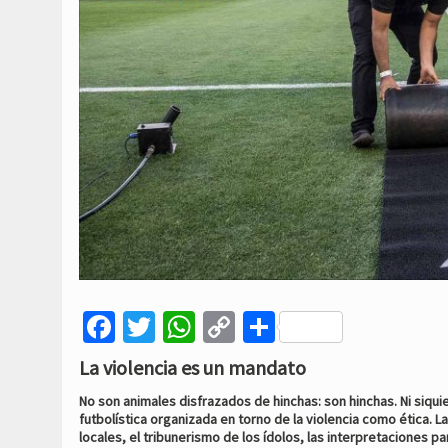
Facebook
Twitter
WhatsApp
Copy
Compartir
Link
La violencia es un mandato
No son animales disfrazados de hinchas: son hinchas. Ni siqui
futbolística organizada en torno de la violencia como ética. L
locales, el tribunerismo de los ídolos, las interpretaciones 