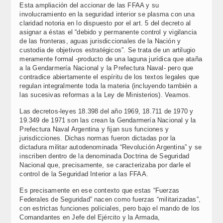
Esta ampliación del accionar de las FFAA y su
involucramiento en la seguridad interior se plasma con una
claridad notoria en lo dispuesto por el art. 5 del decreto al
asignar a éstas el “debido y permanente control y vigilancia
de las fronteras, aguas jurisdiccionales de la Nación y
custodia de objetivos estratégicos”. Se trata de un artilugio
meramente formal -producto de una laguna jurídica que ataña
a la Gendarmería Nacional y la Prefectura Naval- pero que
contradice abiertamente el espíritu de los textos legales que
regulan integralmente toda la materia (incluyendo también a
las sucesivas reformas a la Ley de Ministerios). Veamos.
Las decretos-leyes 18.398 del año 1969, 18.711 de 1970 y
19.349 de 1971 son las crean la Gendarmería Nacional y la
Prefectura Naval Argentina y fijan sus funciones y
jurisdicciones. Dichas normas fueron dictadas por la
dictadura militar autodenominada “Revolución Argentina” y se
inscriben dentro de la denominada Doctrina de Seguridad
Nacional que, precisamente, se caracterizaba por darle el
control de la Seguridad Interior a las FFAA.
Es precisamente en ese contexto que estas “Fuerzas
Federales de Seguridad” nacen como fuerzas “militarizadas”,
con estrictas funciones policiales, pero bajo el mando de los
Comandantes en Jefe del Ejército y la Armada,