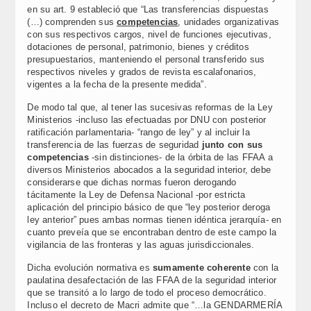
en su art. 9 estableció que “Las transferencias dispuestas
(…) comprenden sus
competencias
, unidades organizativas
con sus respectivos cargos, nivel de funciones ejecutivas,
dotaciones de personal, patrimonio, bienes y créditos
presupuestarios, manteniendo el personal transferido sus
respectivos niveles y grados de revista escalafonarios,
vigentes a la fecha de la presente medida”.
De modo tal que, al tener las sucesivas reformas de la Ley
Ministerios -incluso las efectuadas por DNU con posterior
ratificación parlamentaria- “rango de ley” y al incluir la
transferencia de las fuerzas de seguridad
junto con sus
competencias
-sin distinciones- de la órbita de las FFAA a
diversos Ministerios abocados a la seguridad interior, debe
considerarse que dichas normas fueron derogando
tácitamente la Ley de Defensa Nacional -por estricta
aplicación del principio básico de que “ley posterior deroga
ley anterior” pues ambas normas tienen idéntica jerarquía- en
cuanto preveía que se encontraban dentro de este campo la
vigilancia de las fronteras y las aguas jurisdiccionales.
Dicha evolución normativa es
sumamente coherente
con la
paulatina desafectación de las FFAA de la seguridad interior
que se transitó a lo largo de todo el proceso democrático.
Incluso el decreto de Macri admite que “…la GENDARMERÍA