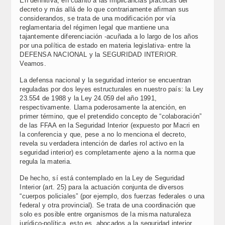
En definitiva, en cuanto a las implicancias prácticas del
decreto y más allá de lo que contrariamente afirman sus
considerandos, se trata de una modificación por vía
reglamentaria del régimen legal que mantiene una
tajantemente diferenciación -acuñada a lo largo de los años
por una política de estado en materia legislativa- entre la
DEFENSA NACIONAL y la SEGURIDAD INTERIOR.
Veamos.
La defensa nacional y la seguridad interior se encuentran
reguladas por dos leyes estructurales en nuestro país: la Ley
23.554 de 1988 y la Ley 24.059 del año 1991,
respectivamente. Llama poderosamente la atención, en
primer término, que el pretendido concepto de “colaboración”
de las FFAA en la Seguridad Interior (expuesto por Macri en
la conferencia y que, pese a no lo menciona el decreto,
revela su verdadera intención de darles rol activo en la
seguridad interior) es completamente ajeno a la norma que
regula la materia.
De hecho, sí está contemplado en la Ley de Seguridad
Interior (art. 25) para la actuación conjunta de diversos
“cuerpos policiales” (por ejemplo, dos fuerzas federales o una
federal y otra provincial). Se trata de una coordinación que
solo es posible entre organismos de la misma naturaleza
jurídico-política, esto es, abocados a la seguridad interior.