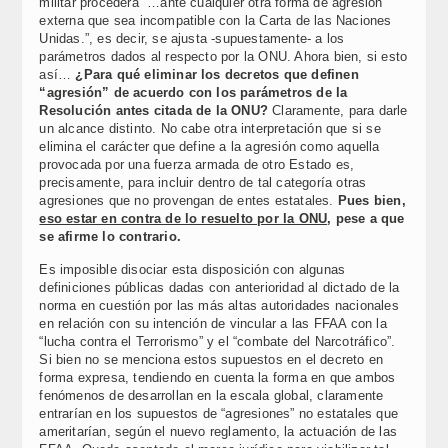
militar procederá “…ante cualquier otra forma de agresión
externa que sea incompatible con la Carta de las Naciones
Unidas.”, es decir, se ajusta -supuestamente- a los
parámetros dados al respecto por la ONU. Ahora bien, si esto
así…
¿Para qué eliminar los decretos que definen
“agresión” de acuerdo con los parámetros de la
Resolución antes citada de la ONU?
Claramente, para darle
un alcance distinto. No cabe otra interpretación que si se
elimina el carácter que define a la agresión como aquella
provocada por una fuerza armada de otro Estado es,
precisamente, para incluir dentro de tal categoría otras
agresiones que no provengan de entes estatales.
Pues bien,
eso estar en contra de lo resuelto por la ONU
, pese a que
se afirme lo contrario.
Es imposible disociar esta disposición con algunas
definiciones públicas dadas con anterioridad al dictado de la
norma en cuestión por las más altas autoridades nacionales
en relación con su intención de vincular a las FFAA con la
“lucha contra el Terrorismo” y el “combate del Narcotráfico”.
Si bien no se menciona estos supuestos en el decreto en
forma expresa, tendiendo en cuenta la forma en que ambos
fenómenos de desarrollan en la escala global, claramente
entrarían en los supuestos de “agresiones” no estatales que
ameritarían, según el nuevo reglamento, la actuación de las