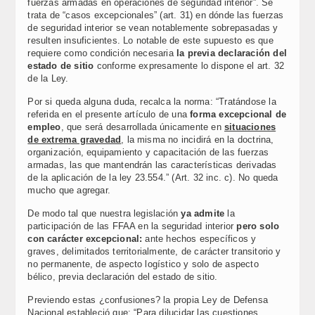
fuerzas armadas en operaciones de seguridad interior”. Se
trata de “casos excepcionales” (art. 31) en dónde las fuerzas
de seguridad interior se vean notablemente sobrepasadas y
resulten insuficientes. Lo notable de este supuesto es que
requiere como condición necesaria
la previa declaración del
estado de sitio
conforme expresamente lo dispone el art. 32
de la Ley.
Por si queda alguna duda, recalca la norma: “Tratándose la
referida en el presente artículo de una
forma excepcional de
empleo
, que será desarrollada únicamente en
situaciones
de extrema gravedad
, la misma no incidirá en la doctrina,
organización, equipamiento y capacitación de las fuerzas
armadas, las que mantendrán las características derivadas
de la aplicación de la ley 23.554.” (Art. 32 inc. c). No queda
mucho que agregar.
De modo tal que nuestra legislación
ya admite
la
participación de las FFAA en la seguridad interior
pero solo
con carácter excepcional:
ante hechos específicos y
graves, delimitados territorialmente, de carácter transitorio y
no permanente, de aspecto logístico y solo de aspecto
bélico, previa declaración del estado de sitio.
Previendo estas ¿confusiones? la propia Ley de Defensa
Nacional estableció que: “Para dilucidar las cuestiones