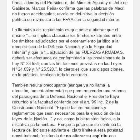
firma, además del Presidente, del Ministro Aguad y el Jefe de
Gabinete, Marcos Peña- confirma que las palabras de Macri
no fueron accidentales; revela en definitiva la decisión
política de revincular a las FFAA con la seguridad interior.
Lo llamativo del reglamento es que pese a afirmar que el
mismo “…no implica clausurar los límites existentes entre
los ámbitos adjudicados por el ordenamiento jurídico a la
competencia de la Defensa Nacional y a la Seguridad
Interior” y que la “…actuación de las FUERZAS ARMADAS,
deberá ser efectuada de conformidad a las previsiones de la
Ley N° 23.554, con las limitaciones previstas en las Leyes
N° 24.059 y N° 25.520.”, lo cierto es que sus disposiciones,
en la práctica, implican todo lo contrario.
También resulta preocupante (aunque ya no llama la
atención, lamentablemente) que para emprender una reforma
del paradigma de la Defensa Nacional el Presidente haya
recurrido a la facultad conferida por el art. 99 inc. 2 de la
Constitución Nacional: “Expide las instrucciones y
reglamentos que sean necesarios para la ejecución de las
leyes de la Nación…” y no, como hubiera sido lógico, a la
iniciativa parlamentaria. Porque a poco que se continúa la
lectura del inciso se advierte el claro límite a esta potestad
constitucional: “cuidando de
no alterar su espíritu
con