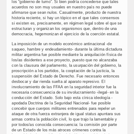
los “gobierno de turno”. Si bien podría concederse que tales
acuerdos no son muy usuales en nuestro país no puede
afirmarse que sean nulos. Casualmente, producto de nuestra
historia reciente, si hay un tópico en el que tales consensos
si existen es, precisamente, en régimen legal sobre el que se
estructuran y organizan los organismos que, dentro de una
democracia, hegemonizan el ejercicio de la coerción estatal.
La imposición de un modelo económico antinacional -de
saqueo, hambre y endeudamiento- durante la última dictadura
militar argentina fue posible mediante la aniquilación física de
los/as disidentes a ese proyecto, puesto que no alcanzaba
con la clausura del parlamento, la usurpación del gobierno, la
proscripción a los partidos, la cooptación de la justicia, la
suspensión del Estado de Derecho. Fue necesario entonces
desbocar y dar rienda suelta al aparato represivo. El
involucramiento de las FFAA en la seguridad interior fue la
necesaria consecuencia de su involucramiento -ilegal- en la
conducción del Estado. Solo bajo esta cínica ideología -
apodada Doctrina de la Seguridad Nacional- fue posible
concebir que cuerpos militares entrenados para repeler un
ataque de otra fuerza extranjera de igual status apuntara sus
armas contra la población civil, lo que trajo la lamentable y
por todos/as conocida consecuencia: la comisión por parte
de un Estado de los más atroces crímenes contra la