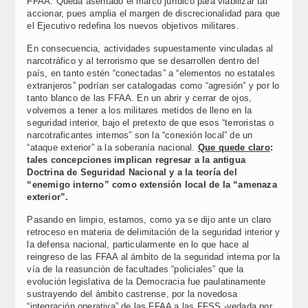
FFAA. Queda asentado el marco jurídico para viabilizar tal
accionar, pues amplia el margen de discrecionalidad para que
el Ejecutivo redefina los nuevos objetivos militares.
En consecuencia, actividades supuestamente vinculadas al
narcotráfico y al terrorismo que se desarrollen dentro del
país, en tanto estén “conectadas” a “elementos no estatales
extranjeros” podrían ser catalogadas como “agresión” y por lo
tanto blanco de las FFAA. En un abrir y cerrar de ojos,
volvemos a tener a los militares metidos de lleno en la
seguridad interior, bajo el pretexto de que esos “terroristas o
narcotraficantes internos” son la “conexión local” de un
“ataque exterior” a la soberanía nacional.
Que quede claro
:
tales concepciones implican regresar a la antigua
Doctrina de Seguridad Nacional y a la teoría del
“enemigo interno” como extensión local de la “amenaza
exterior”.
Pasando en limpio, estamos, como ya se dijo ante un claro
retroceso en materia de delimitación de la seguridad interior y
la defensa nacional, particularmente en lo que hace al
reingreso de las FFAA al ámbito de la seguridad interna por la
vía de la reasunción de facultades “policiales” que la
evolución legislativa de la Democracia fue paulatinamente
sustrayendo del ámbito castrense, por la novedosa
“integración operativa” de las FFAA a las FFSS -vedada por