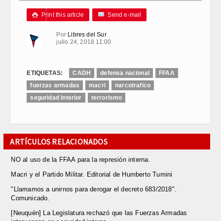
Print this article
Send e-mail

Por
Libres del Sur
julio 24, 2018 11:00
ETIQUETAS:
CADH
defensa nacional
FFAA
fuerzas armadas
macri
narcotrafico
seguridad interior
terrorismo
ARTÍCULOS RELACIONADOS
NO al uso de la FFAA para la represión interna.
Macri y el Partido Militar. Editorial de Humberto Tumini
"Llamamos a unirnos para derogar el decreto 683/2018".
Comunicado.
[Neuquén] La Legislatura rechazó que las Fuerzas Armadas