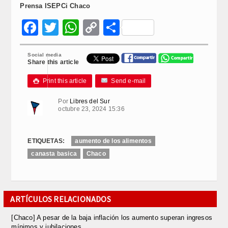
Prensa ISEPCi Chaco
Facebook
Twitter
WhatsApp
Copy
Compartir
Link
Social media
Share this article
Print this article
Send e-mail

Por
Libres del Sur
octubre 23, 2024 15:36
ETIQUETAS:
aumento de los alimentos
canasta basica
Chaco
ARTÍCULOS RELACIONADOS
[Chaco] A pesar de la baja inflación los aumento superan ingresos
mínimos y jubilaciones