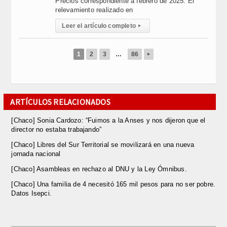
Precios correspondiente a febrero de 2025. El
relevamiento realizado en
Leer el artículo completo
▸
1
2
3
…
86
▸
ARTÍCULOS RELACIONADOS
[Chaco] Sonia Cardozo: “Fuimos a la Anses y nos dijeron que el
director no estaba trabajando”
[Chaco] Libres del Sur Territorial se movilizará en una nueva
jornada nacional
[Chaco] Asambleas en rechazo al DNU y la Ley Ómnibus.
[Chaco] Una familia de 4 necesitó 165 mil pesos para no ser pobre.
Datos Isepci.