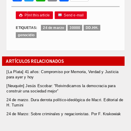
Link
Print this article
Send e-mail

ETIQUETAS:
24 de marzo
30000
DD.HH.
genocidio
ARTÍCULOS RELACIONADOS
[La Plata] 41 años: Compromiso por Memoria, Verdad y Justicia
para ayer y hoy
[Neuquén] Jesús Escobar: “Reivindicamos la democracia para
construir una sociedad mejor”
24 de marzo. Dura derrota político-ideológica de Macri. Editorial de
H. Tumini
24 de Marzo: Sobre criminales y negacionistas. Por F. Krakowiak