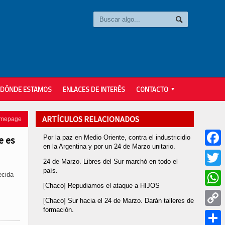
DÓNDE ESTAMOS
ENLACES DE INTERÉS
CONTACTO
ARTÍCULOS RELACIONADOS
omepage
Por la paz en Medio Oriente, contra el industricidio
e es
en la Argentina y por un 24 de Marzo unitario.
Faceb
24 de Marzo. Libres del Sur marchó en todo el
país.
Twitter
ecida
[Chaco] Repudiamos el ataque a HIJOS
Whats
[Chaco] Sur hacia el 24 de Marzo. Darán talleres de
formación.
Copy