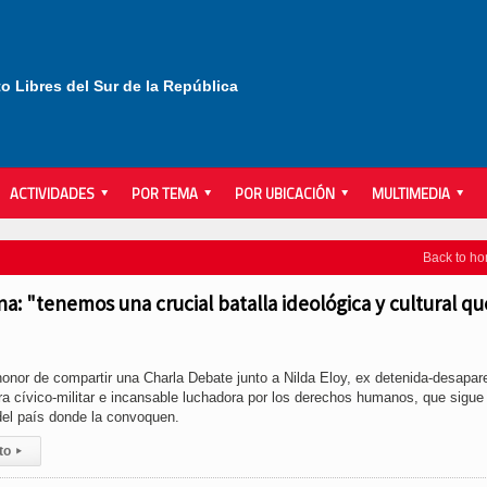
to Libres del Sur de la República
ACTIVIDADES
POR TEMA
POR UBICACIÓN
MULTIMEDIA
Back to h
na: "tenemos una crucial batalla ideológica y cultural qu
 honor de compartir una Charla Debate junto a Nilda Eloy, ex detenida-desapar
ura cívico-militar e incansable luchadora por los derechos humanos, que sigue
del país donde la convoquen.
to
▸