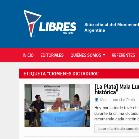
Sitio oficial del Movimien
Argentina
INICIO
EDITORIALES
QUIÉNES SOMOS
REFERENTES
ETIQUETA "CRIMENES DICTADURA"
[La Plata] Maia Lu
histórica"
Maia Luna / La Plata
Hoy por la tarde tuve el
durante la última dictad
recorriendo cada rincón 
Leer el artículo comple