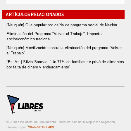
ARTÍCULOS RELACIONADOS
[Neuquén] Olla popular por caída de programa social de Nación
Eliminación del Programa "Volver al Trabajo". Impacto
socioeconómico nacional.
[Neuquén] Movilización contra la eliminación del programa “Volver
al Trabajo”
[Bs. As.] Silvia Saravia: "Un 77% de familias se privó de alimentos
por falta de dinero y endeudamiento"
© 2018 Sitio oficial del Movimiento Libres del Sur de la República Argentina
m
Diseñado por