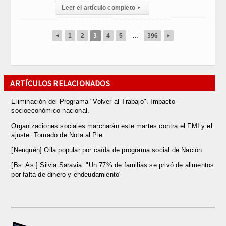
Leer el artículo completo
▸
1
2
3
4
5
…
396
◂
▸
ARTÍCULOS RELACIONADOS
Eliminación del Programa "Volver al Trabajo". Impacto
socioeconómico nacional.
Organizaciones sociales marcharán este martes contra el FMI y el
ajuste. Tomado de Nota al Pie.
[Neuquén] Olla popular por caída de programa social de Nación
[Bs. As.] Silvia Saravia: "Un 77% de familias se privó de alimentos
por falta de dinero y endeudamiento"