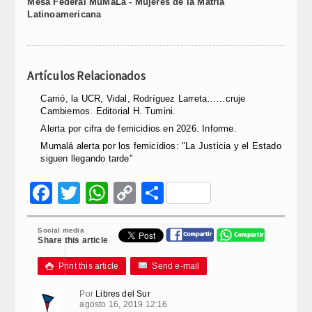
Mesa Federal MuMaLá - Mujeres de la Matria
Latinoamericana
Artículos Relacionados
Carrió, la UCR, Vidal, Rodríguez Larreta……cruje
Cambiemos. Editorial H. Tumini.
Alerta por cifra de femicidios en 2026. Informe.
Mumalá alerta por los femicidios: "La Justicia y el Estado
siguen llegando tarde"
Facebook
Twitter
WhatsApp
Copy
Compartir
Link
Social media
Share this article
Print this article
Send e-mail

Por
Libres del Sur
agosto 16, 2019 12:16