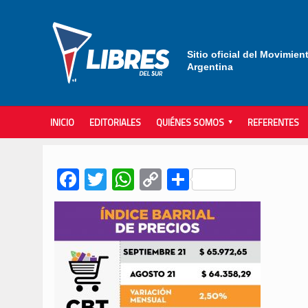
Sitio oficial del Movimien
Argentina
INICIO
EDITORIALES
QUIÉNES SOMOS
REFERENTES
Facebook
Twitter
WhatsApp
Copy
Compartir
Link