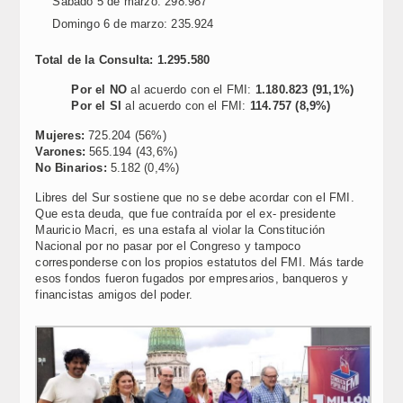
Sábado 5 de marzo: 298.987
Domingo 6 de marzo: 235.924
Total de la Consulta: 1.295.580
Por el NO
al acuerdo con el FMI:
1.180.823 (91,1%)
Por el SI
al acuerdo con el FMI:
114.757 (8,9%)
Mujeres:
725.204 (56%)
Varones:
565.194 (43,6%)
No Binarios:
5.182 (0,4%)
Libres del Sur sostiene que no se debe acordar con el FMI.
Que esta deuda, que fue contraída por el ex- presidente
Mauricio Macri, es una estafa al violar la Constitución
Nacional por no pasar por el Congreso y tampoco
corresponderse con los propios estatutos del FMI. Más tarde
esos fondos fueron fugados por empresarios, banqueros y
financistas amigos del poder.