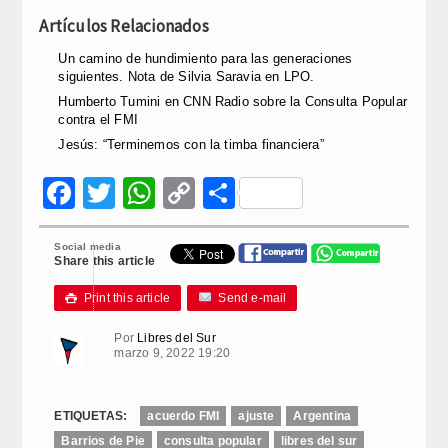
Artículos Relacionados
Un camino de hundimiento para las generaciones
siguientes. Nota de Silvia Saravia en LPO.
Humberto Tumini en CNN Radio sobre la Consulta Popular
contra el FMI
Jesús: “Terminemos con la timba financiera”
Facebook
Twitter
WhatsApp
Copy
Compartir
Link
Social media
Share this article
Print this article
Send e-mail

Por
Libres del Sur
marzo 9, 2022 19:20
ETIQUETAS:
acuerdo FMI
ajuste
Argentina
Barrios de Pie
consulta popular
libres del sur