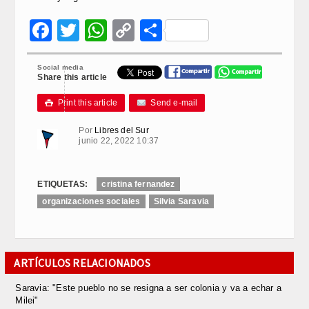
Facebook
Twitter
WhatsApp
Copy
Compartir
Link
Social media
Share this article
Print this article
Send e-mail

Por
Libres del Sur
junio 22, 2022 10:37
ETIQUETAS:
cristina fernandez
organizaciones sociales
Silvia Saravia
ARTÍCULOS RELACIONADOS
Saravia: "Este pueblo no se resigna a ser colonia y va a echar a
Milei"