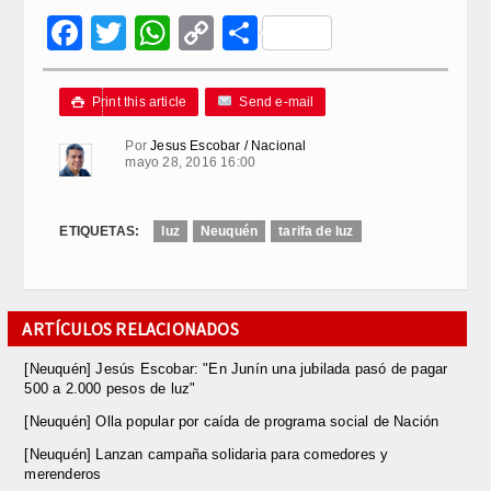
Facebook
Twitter
WhatsApp
Copy
Compartir
Link
Print this article
Send e-mail

Por
Jesus Escobar / Nacional
mayo 28, 2016 16:00
ETIQUETAS:
luz
Neuquén
tarifa de luz
ARTÍCULOS RELACIONADOS
[Neuquén] Jesús Escobar: "En Junín una jubilada pasó de pagar
500 a 2.000 pesos de luz"
[Neuquén] Olla popular por caída de programa social de Nación
[Neuquén] Lanzan campaña solidaria para comedores y
merenderos