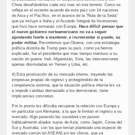
China desafiándolos cada vez mas en ese terreno. Como se
refleja en el reciente acuerdo de este país con 14 naciones
de Asia y el Pacífico, en el avance de la “Ruta de la Seda”
que ya incluye a Italia y el Acuerdo Integral de Inversiones
que hizo hace semanas con Europa.
Hace difícil pensar que
el nuevo gobierno norteamericano no va a seguir
apostando fuerte a mantener, e incrementar si puede, su
poder militar.
Recordemos que Obama, con una estrategia
política distinta de Trump para su país, como ya hemos
explicado, fue el presidente que mas tiempo mantuvo a su
nación en guerra: Irak, Afganistán, Siria, las intervenciones
apenas disimuladas en Yemen y Libia, etc.
4) Esta priorización de su mercado interno, trayendo las
empresas propias de regreso y protegiéndolo de la
competencia externa, que la situación política interna les va
a impedir cambiar demasiado a los demócratas, tiene
implicancias concretas.
Por lo pronto les dificulta recuperar la relación con Europa y
en particular con Alemania, a la que le limitan el ingreso a su
mercado. Algo parecido les sucederá con países
habitualmente aliados suyos de Asia, como Japón, Corea del
Sur y Australia, con los que tenían planteado una especie de
mercado común (el ASEAN) sin los chinos, que ya