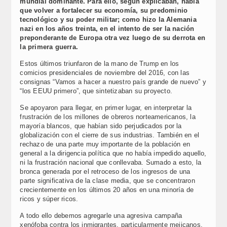
mundial dominante. Para ello, según explicaban, había
que volver a fortalecer su economía, su predominio
tecnológico y su poder militar; como hizo la Alemania
nazi en los años treinta, en el intento de ser la nación
preponderante de Europa otra vez luego de su derrota en
la primera guerra.
Estos últimos triunfaron de la mano de Trump en los
comicios presidenciales de noviembre del 2016, con las
consignas “Vamos a hacer a nuestro país grande de nuevo” y
“los EEUU primero”, que sintetizaban su proyecto.
Se apoyaron para llegar, en primer lugar, en interpretar la
frustración de los millones de obreros norteamericanos, la
mayoría blancos, que habían sido perjudicados por la
globalización con el cierre de sus industrias. También en el
rechazo de una parte muy importante de la población en
general a la dirigencia política que no había impedido aquello,
ni la frustración nacional que conllevaba. Sumado a esto, la
bronca generada por el retroceso de los ingresos de una
parte significativa de la clase media, que se concentraron
crecientemente en los últimos 20 años en una minoría de
ricos y súper ricos.
A todo ello debemos agregarle una agresiva campaña
xenófoba contra los inmigrantes, particularmente mejicanos,