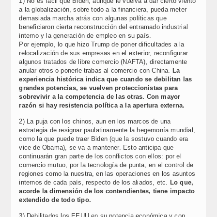
1) No es fácil que Biden, aunque le vuelva a dar cierto viento
a la globalización, sobre todo a la financiera, pueda meter
demasiada marcha atrás con algunas políticas que
beneficiaron cierta reconstrucción del entramado industrial
interno y la generación de empleo en su país.
Por ejemplo, lo que hizo Trump de poner dificultades a la
relocalización de sus empresas en el exterior, reconfigurar
algunos tratados de libre comercio (NAFTA), directamente
anular otros o ponerle trabas al comercio con China.
La
experiencia histórica indica que cuando se debilitan las
grandes potencias, se vuelven proteccionistas para
sobrevivir a la competencia de las otras. Con mayor
razón si hay resistencia política a la apertura externa.
2) La puja con los chinos, aun en los marcos de una
estrategia de resignar paulatinamente la hegemonía mundial,
como la que puede traer Biden (que la sostuvo cuando era
vice de Obama), se va a mantener. Esto anticipa que
continuarán gran parte de los conflictos con ellos: por el
comercio mutuo, por la tecnología de punta, en el control de
regiones como la nuestra, en las operaciones en los asuntos
internos de cada país, respecto de los aliados, etc.
Lo que,
acorde la dimensión de los contendientes, tiene impacto
extendido de todo tipo.
3) Debilitados los EEUU en su potencia económica y con