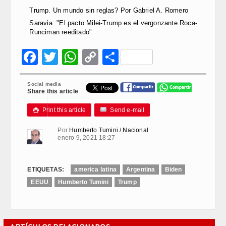
Trump. Un mundo sin reglas? Por Gabriel A. Romero
Saravia: "El pacto Milei-Trump es el vergonzante Roca-
Runciman reeditado"
Facebook
Twitter
WhatsApp
Copy
Compartir
Link
Social media
Share this article
Print this article
Send e-mail

Por
Humberto Tumini / Nacional
enero 9, 2021 18:27
ETIQUETAS:
america latina
Argentina
Biden
EEUU
Humberto Tumini
Trump