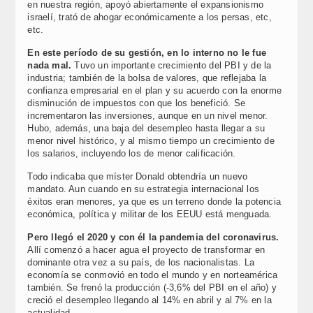
en nuestra región, apoyó abiertamente el expansionismo
israelí, trató de ahogar económicamente a los persas, etc,
etc.
En este período de su gestión, en lo interno no le fue
nada mal.
Tuvo un importante crecimiento del PBI y de la
industria; también de la bolsa de valores, que reflejaba la
confianza empresarial en el plan y su acuerdo con la enorme
disminución de impuestos con que los benefició. Se
incrementaron las inversiones, aunque en un nivel menor.
Hubo, además, una baja del desempleo hasta llegar a su
menor nivel histórico, y al mismo tiempo un crecimiento de
los salarios, incluyendo los de menor calificación.
Todo indicaba que míster Donald obtendría un nuevo
mandato. Aun cuando en su estrategia internacional los
éxitos eran menores, ya que es un terreno donde la potencia
económica, política y militar de los EEUU está menguada.
Pero llegó el 2020 y con él la pandemia del coronavirus.
Allí comenzó a hacer agua el proyecto de transformar en
dominante otra vez a su país, de los nacionalistas. La
economía se conmovió en todo el mundo y en norteamérica
también. Se frenó la producción (-3,6% del PBI en el año) y
creció el desempleo llegando al 14% en abril y al 7% en la
actualidad.