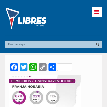
☰
Facebook
Twitter
WhatsApp
Copy
Compartir
Link