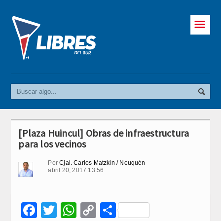
☰
[Plaza Huincul] Obras de infraestructura
para los vecinos
Por
Cjal. Carlos Matzkin / Neuquén
abril 20, 2017 13:56
Facebook
Twitter
WhatsApp
Copy
Compartir