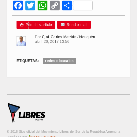
Facebook
Twitter
WhatsApp
Copy
Compartir
Link
Print this article
Send e-mail

Por
Cjal. Carlos Matzkin / Neuquén
abril 20, 2017 13:56
ETIQUETAS:
redes cloacales
© 2018 Sitio oficial del Movimiento Libres del Sur de la República Argentina