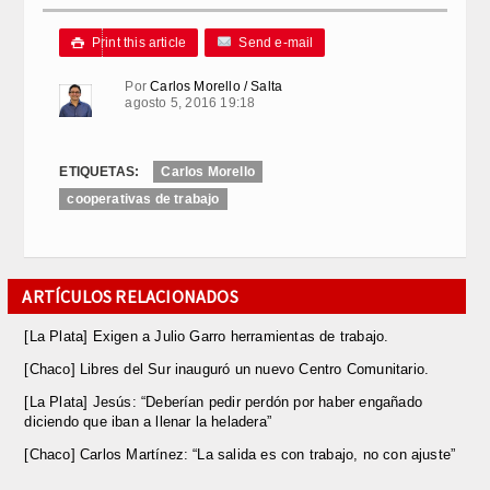
Link
Print this article
Send e-mail

Por
Carlos Morello / Salta
agosto 5, 2016 19:18
ETIQUETAS:
Carlos Morello
cooperativas de trabajo
ARTÍCULOS RELACIONADOS
[La Plata] Exigen a Julio Garro herramientas de trabajo.
[Chaco] Libres del Sur inauguró un nuevo Centro Comunitario.
[La Plata] Jesús: “Deberían pedir perdón por haber engañado
diciendo que iban a llenar la heladera”
[Chaco] Carlos Martínez: “La salida es con trabajo, no con ajuste”