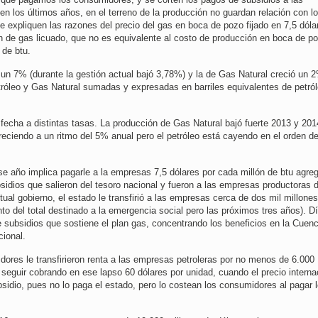
n los últimos años, en el terreno de la producción no guardan relación con l
 expliquen las razones del precio del gas en boca de pozo fijado en 7,5 dóla
ión de gas licuado, que no es equivalente al costo de producción en boca de p
 de btu.
 un 7% (durante la gestión actual bajó 3,78%) y la de Gas Natural creció un 2
etróleo y Gas Natural sumadas y expresadas en barriles equivalentes de petról
fecha a distintas tasas. La producción de Gas Natural bajó fuerte 2013 y 201
eciendo a un ritmo del 5% anual pero el petróleo está cayendo en el orden d
 año implica pagarle a la empresas 7,5 dólares por cada millón de btu agre
bsidios que salieron del tesoro nacional y fueron a las empresas productoras 
tual gobierno, el estado le transfirió a las empresas cerca de dos mil millone
to del total destinado a la emergencia social pero las próximos tres años). D
 subsidios que sostiene el plan gas, concentrando los beneficios en la Cuen
ional.
idores le transfirieron renta a las empresas petroleras por no menos de 6.000
as seguir cobrando en ese lapso 60 dólares por unidad, cuando el precio interna
idio, pues no lo paga el estado, pero lo costean los consumidores al pagar 