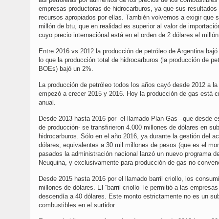
empresas productoras de hidrocarburos, ya que sus resultados e
recursos apropiados por ellas. También volvemos a exigir que se
millón de btu, que en realidad es superior al valor de importac
cuyo precio internaciónal está en el orden de 2 dólares el millón
Entre 2016 vs 2012 la producción de petróleo de Argentina bajó
lo que la producción total de hidrocarburos (la producción de p
BOEs) bajó un 2%.
La producción de petróleo todos los años cayó desde 2012 a la 
empezó a crecer 2015 y 2016. Hoy la producción de gas está cr
anual.
Desde 2013 hasta 2016 por el llamado Plan Gas –que desde ese
de producción- se transfirieron 4.000 millones de dólares en su
hidrocarburos. Sólo en el año 2016, ya durante la gestión del ac
dólares, equivalentes a 30 mil millones de pesos (que es el mon
pasados la administración nacional lanzó un nuevo programa de
Neuquina, y exclusivamente para producción de gas no convenc
Desde 2015 hasta 2016 por el llamado barril criollo, los consum
millones de dólares. El “barril criollo” le permitió a las empres
descendía a 40 dólares. Este monto estrictamente no es un subs
combustibles en el surtidor.