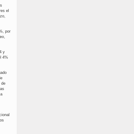
os
res el
ozo,
%, por
eo,
4 y
el 4%
gado
de
s de
ías
ca
cional
los