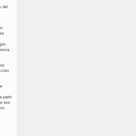
s del
en
ura
ngún
rencia
bos
ucción
ar
 partir
ue ese
omo