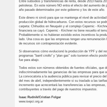
Entre subsidios y transferencias de renta, desde 2013 hasta 2
petroleras. En este número NO entra el efecto del aumento de 
año pasado determinados por este gobierno y los de este año.
Este dinero ni sirvió para que se mantenga el nivel de actividad
producción global de hidrocarburos. Con estos recursos se podr
carpeta: Chihuidos en Neuquén y el complejo Cepernic - Kirchner
financiera se cayó. Cepernic - Kirchner no tiene resuelto el te
Probablemente si no hubieran existido estos incentivos la produc
lado. Una cosa es que las empresas tengan una remuneración lóg
de recursos sin contraprestación evidente.
Si observamos cómo evolucionó la producción de YPF y del res
programas "barril criollo” y “plan gas" solo tuvieron efecto pos
fue para abajo.
Todos estos son números obtenidos de fuentes oficiales, que 
indiscriminadamente las ganancias de las empresas para que a
La convocatoria a la audiencia pública para revisar el precio de
del mes de abril, independientemente si su traslado a las tarif
incremento que acrecentará las transferencias a las empresas,
contribuyentes a través del pago de nuestros impuestos.
Isaac Rudnik/Cristian Folgar
www.isepci.org.ar