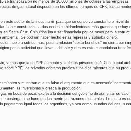
016 se transpasaron no menos de 10.000 millones de dólares a las empresas
precios de gas natural dispuesto en los últimos tiempos de CFK, los aumento
 en este sector de la industria ni para que se conserve constante el nivel de
ían haber construido las dos centrales hidroeléctricas más grandes que hay 
 en Santa Cruz. Chihuidos iba a ser financiada por los rusos pero la estruct
ma ambiental. Se podrían haber hecho estas represas y sobraba dinero.
ción hubiera sufrido más, pero la relación "costo-beneficio" no cierra por ni
ica por la actividad que llevan adelante y otra es esta escandalosa transfe
to, vemos que la de YPF aumentó y la de los privados bajó. Con lo cual am
itivo sobre YPF, los privados cobraron precios/subsidios mientras que su prod
desmienten y muestran que es falso el argumento que es necesario increment
umenten las inversiones y crezca la producción.
l gas en boca de pozo, expresa la decisión del gobierno de aumentar su valor a
as se posterga o se hace gradualmente por razones electorales. Lo cierto es q
 lo pagaremos igual todos los argentinos, ya sea como usuarios del gas, o c