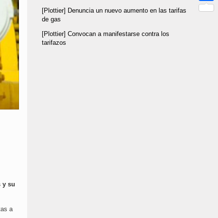
Link
Compar
[Plottier] Denuncia un nuevo aumento en las tarifas
de gas
[Plottier] Convocan a manifestarse contra los
tarifazos
 y su
tas a