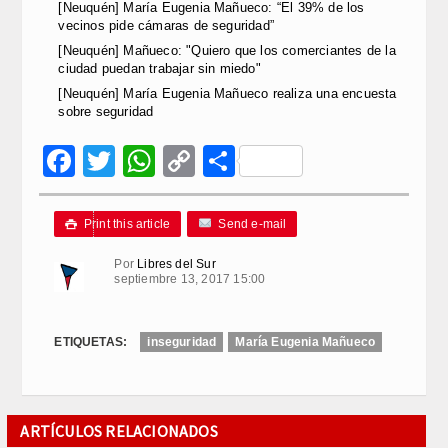
[Neuquén] María Eugenia Mañueco: “El 39% de los
vecinos pide cámaras de seguridad”
[Neuquén] Mañueco: "Quiero que los comerciantes de la
ciudad puedan trabajar sin miedo"
[Neuquén] María Eugenia Mañueco realiza una encuesta
sobre seguridad
Facebook
Twitter
WhatsApp
Copy
Compartir
Link
Print this article
Send e-mail

Por
Libres del Sur
septiembre 13, 2017 15:00
ETIQUETAS:
inseguridad
María Eugenia Mañueco
ARTÍCULOS RELACIONADOS