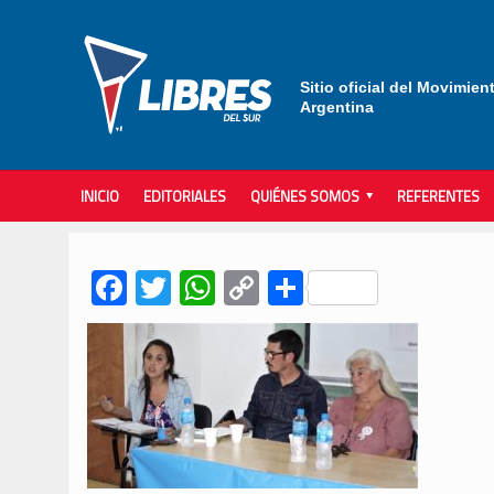
Sitio oficial del Movimien
Argentina
INICIO
EDITORIALES
QUIÉNES SOMOS
REFERENTES
Facebook
Twitter
WhatsApp
Copy
Compartir
Link