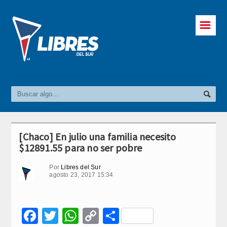
☰
[Chaco] En julio una familia necesito
$12891.55 para no ser pobre
Por
Libres del Sur
agosto 23, 2017 15:34
Facebook
Twitter
WhatsApp
Copy
Compartir