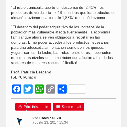
“El rubro carnicería aportó un descenso de -2.41%, los
productos de verdulería -2.18, mientras que los productos de
almacén tuvieron una baja de 1,83%” continuó Lezcano.
“El deterioro del poder adquisitivo de los ingresos de la
población más vulnerable afecta fuertemente la economía
familiar que ahora se ven obligados a recortar en las
compras. El no poder acceder a los productos necesarios
para una adecuada alimentación como son los quesos,
yogurt, carnes, la leche, las frutas entre otros, repercuten
en los altos niveles de malnutrición que afectan a los de los
sectores de menores recursos” finalizó.
Prof. Patricia Lezcano
ISEPCI/Chaco
Facebook
Twitter
WhatsApp
Copy
Compartir
Link
Print this article
Send e-mail

Por
Libres del Sur
agosto 23, 2017 15:34