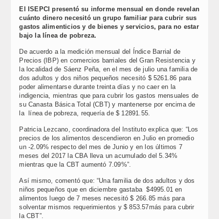
Link
El ISEPCI presentó su informe mensual en donde revelan
cuánto dinero necesitó un grupo familiar para cubrir sus
gastos alimenticios y de bienes y servicios, para no estar
bajo la línea de pobreza.
De acuerdo a la medición mensual del Índice Barrial de
Precios (IBP) en comercios barriales del Gran Resistencia y
la localidad de Sáenz Peña, en el mes de julio una familia de
dos adultos y dos niños pequeños necesitó $ 5261.86 para
poder alimentarse durante treinta días y no caer en la
indigencia, mientras que para cubrir los gastos mensuales de
su Canasta Básica Total (CBT) y mantenerse por encima de
la línea de pobreza, requería de $ 12891.55.
Patricia Lezcano, coordinadora del Instituto explica que: “Los
precios de los alimentos descendieron en Julio en promedio
un -2.09% respecto del mes de Junio y en los últimos 7
meses del 2017 la CBA lleva un acumulado del 5.34%
mientras que la CBT aumentó 7.09%”.
Así mismo, comentó que: “Una familia de dos adultos y dos
niños pequeños que en diciembre gastaba $4995.01 en
alimentos luego de 7 meses necesitó $ 266.85 más para
solventar mismos requerimientos y $ 853.57más para cubrir
la CBT”.